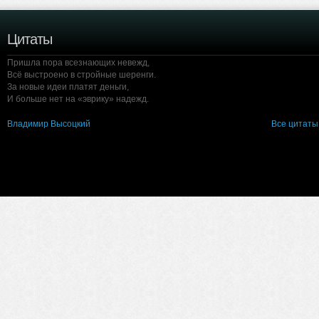
Цитаты
Пришла пора всезнающих невежд,
Всё выстроено в стройные шеренги.
За новые идеи платят деньги,
И больше нет на «эврику» надежд.
Владимир Высоцкий
Все цитаты