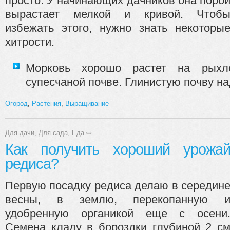
просто. У начинающих дачников она поро
вырастает мелкой и кривой. Чтоб
избежать этого, нужно знать некоторы
хитрости.
Морковь хорошо растет на рыхло
супесчаной почве. Глинистую почву над
Огород
,
Растения
,
Выращивание
Для дачи
,
Для сада
,
Еда
⇨
Как получить хороший урожа
редиса?
Первую посадку редиса делаю в середин
весны, в землю, перекопанную 
удобренную органикой еще с осени
Семена кладу в бороздки глубиной 2 с