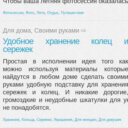
Чтобы ваша летняя фотосессия оказалась 
Фотосессия
,
Фото
,
Лето
,
Отдых
,
Путешествия
Для дома
,
Своими руками
⇨
Удобное хранение колец 
сережек
Простая в исполнении идея того ка
можно используя материалы которы
найдутся в любом доме сделать своим
руками удобную подставку для хранени
сережек и колец. И никакие дорогие
громоздкие и неудобные шкатулки для 
не понадобятся.
Хранение
,
Кольца
,
Сережки
,
Украшения
,
Для женщин
,
Для девушек