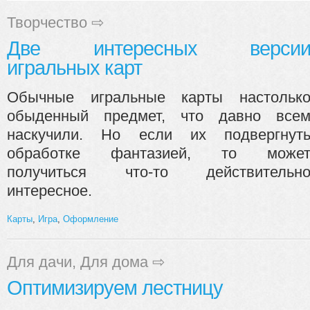
Творчество
⇨
Две интересных верси
игральных карт
Обычные игральные карты настольк
обыденный предмет, что давно все
наскучили. Но если их подвергнут
обработке фантазией, то може
получиться что-то действительн
интересное.
Карты
,
Игра
,
Оформление
Для дачи
,
Для дома
⇨
Оптимизируем лестницу