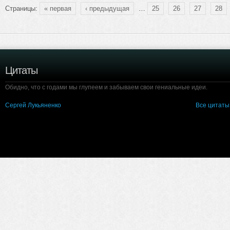
Страницы:
« первая
‹ предыдущая
…
25
26
27
28
Цитаты
Обидно, что с годами мы глупеем и забываем свои гениальные идеи.
Сергей Лукьяненко
Все цитаты