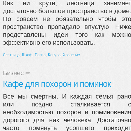
Как ни крути, лестница занимае
достаточно большое пространство в доме
Но совсем не обязательно чтобы эт
пространство пропадало впустую. Ниж
представлены идеи того как можн
эффективно его использовать.
Лестница
,
Шкаф
,
Полка
,
Конура
,
Хранение
Бизнес
⇨
Кафе для похорон и поминок
Все мы смертны. И каждая семья ран
или поздно сталкивается 
необходимостью похорон и поминовени
дорогого для них человека. Достаточн
часто помянуть усопшего приходи