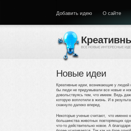
Перейти к основному содержанию
Добавить идею
О сайте
Креативны
ВСЕ НОВЫЕ ИНТЕРЕСНЫЕ ИДЕ
Новые идеи
Креативные идеи, возникающие у людей в
бы люди не придумывали все новые и нов
довольствуясь тем, что имеем. Ведь даж
которую воплотили в жизнь. И в результ
скакнуло далеко вперед.
Некоторые ученые считают, что именно к
большинства животных повторяющих одни
что-то действительно новое. А благода
более усиливается. Так как на базе одно