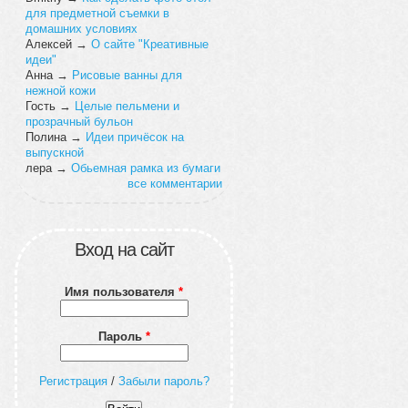
для предметной съемки в
домашних условиях
Алексей
→
О сайте "Креативные
идеи"
Анна
→
Рисовые ванны для
нежной кожи
Гость
→
Целые пельмени и
прозрачный бульон
Полина
→
Идеи причёсок на
выпускной
лера
→
Обьемная рамка из бумаги
все комментарии
Вход на сайт
Имя пользователя
*
Пароль
*
Регистрация
/
Забыли пароль?