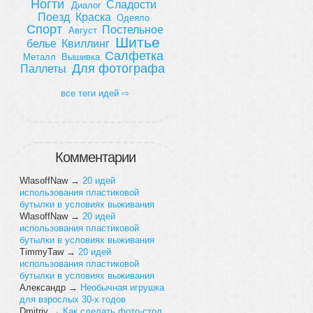
Ногти
Сладости
Диалог
Поезд
Краска
Одеяло
Спорт
Постельное
Август
Шитье
белье
Квиллинг
Салфетка
Металл
Вышивка
Для фотографа
Паллеты
все теги идей ⇨
Комментарии
WlasoffNaw
→
20 идей
использования пластиковой
бутылки в условиях выживания
WlasoffNaw
→
20 идей
использования пластиковой
бутылки в условиях выживания
TimmyTaw
→
20 идей
использования пластиковой
бутылки в условиях выживания
Александр
→
Необычная игрушка
для взрослых 30-х годов
Dmitriy
→
Как сделать фото-стол