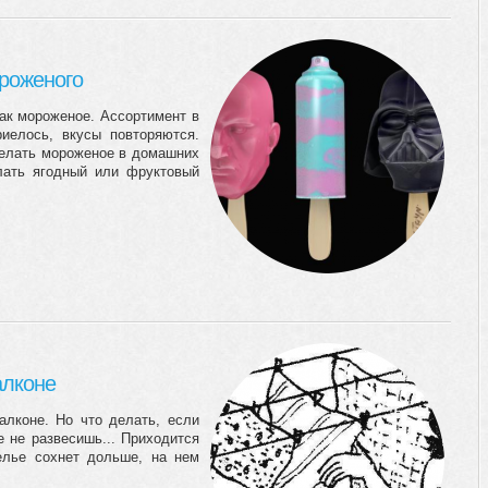
ороженого
как мороженое. Ассортимент в
иелось, вкусы повторяются.
Сделать мороженое в домашних
лать ягодный или фруктовый
алконе
алконе. Но что делать, если
е не развесишь... Приходится
елье сохнет дольше, на нем