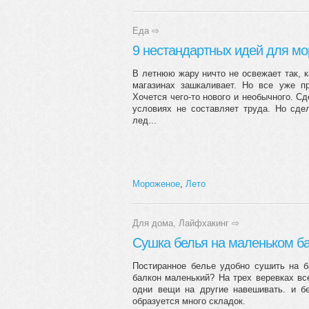
Еда
⇨
9 нестандартных идей для м
В летнюю жару ничто не освежает так, 
магазинах зашкаливает. Но все уже пр
Хочется чего-то нового и необычного. 
условиях не составляет труда. Но сде
лед...
Мороженое
,
Лето
Для дома
,
Лайфхакинг
⇨
Сушка белья на маленьком б
Постиранное белье удобно сушить на б
балкон маленький? На трех веревках вс
одни вещи на другие навешивать. и б
образуется много складок.