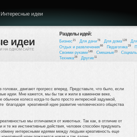
Интересные идеи
Разделы идей:
е идеи
21
78
128
Бизнес
Для дачи
Для дома
Дл
66
29
Отдых и развлечения
Педагогика
П
И НА ОДНОМ САЙТЕ
146
23
Своими руками
Смешные
Социал
28
11
Техника
Другие
 головах, двигают прогресс вперед. Представьте, что было, если
ые идеи. Мне кажется, мы бы так и жили в каменном веке,
е обычное колесо когда-то было просто интересной задумкой,
ате благодаря креативной идее развитие человеческого общества
реативностью мы отличаемся от животных. Так как, в отличие от
 и те же инстинктивные действия, человек способен придумать
ря обмену интересными идеями между людьми креативность еще
й креативной идеи рождается новая и так далее.