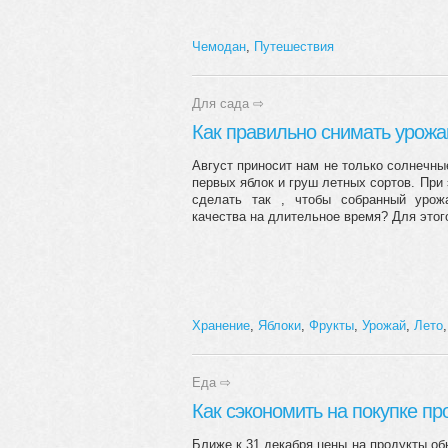
Чемодан
,
Путешествия
Для сада
⇨
Как правильно снимать урожа
Август приносит нам не только солнечные
первых яблок и груш летных сортов. При 
сделать так , чтобы собранный урож
качества на длительное время? Для этого
Хранение
,
Яблоки
,
Фрукты
,
Урожай
,
Лето
Еда
⇨
Как сэкономить на покупке пр
Ближе к 31 декабря цены на продукты о