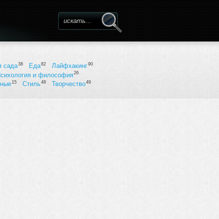
Форма поиска
38
82
90
я сада
Еда
Лайфхакинг
26
сихология и философия
15
48
49
ьные
Стиль
Творчество