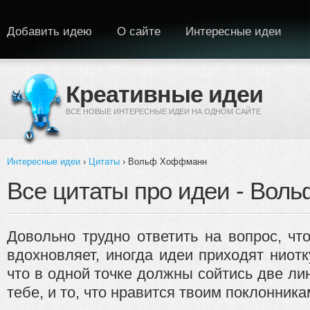
Перейти к основному содержанию
Добавить идею
О сайте
Интересные идеи
Креативные идеи
ВСЕ НОВЫЕ ИНТЕРЕСНЫЕ ИДЕИ НА ОДНОМ САЙТЕ
Интересные идеи
›
Цитаты
› Вольф Хоффманн
Вы здесь
Все цитаты про идеи - Во
Довольно трудно ответить на вопрос, чт
вдохновляет, иногда идеи приходят ниотк
что в одной точке должны сойтись две ли
тебе, и то, что нравится твоим поклонника