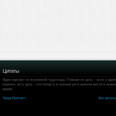
Цитаты
Идеи порхают по вселенной туда-сюда. Главная их цель – если у идей
конечно, есть цель – это попасть в нужный ум в нужном месте в нужно
время.
Терри Пратчетт
Все цитаты