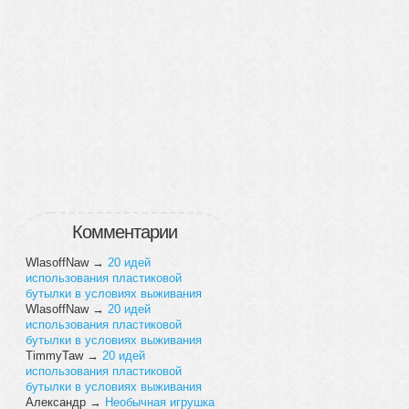
Комментарии
WlasoffNaw
→
20 идей
использования пластиковой
бутылки в условиях выживания
WlasoffNaw
→
20 идей
использования пластиковой
бутылки в условиях выживания
TimmyTaw
→
20 идей
использования пластиковой
бутылки в условиях выживания
Александр
→
Необычная игрушка