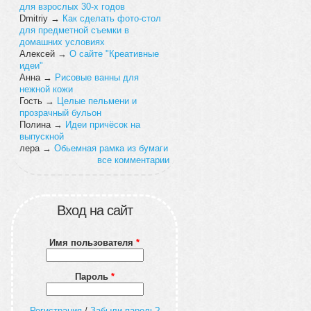
для взрослых 30-х годов
Dmitriy
→
Как сделать фото-стол
для предметной съемки в
домашних условиях
Алексей
→
О сайте "Креативные
идеи"
Анна
→
Рисовые ванны для
нежной кожи
Гость
→
Целые пельмени и
прозрачный бульон
Полина
→
Идеи причёсок на
выпускной
лера
→
Обьемная рамка из бумаги
все комментарии
Вход на сайт
Имя пользователя
*
Пароль
*
Регистрация
/
Забыли пароль?