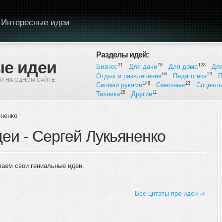
Интересные идеи
Разделы идей:
е идеи
21
78
128
Бизнес
Для дачи
Для дома
Дл
66
29
Отдых и развлечения
Педагогика
П
И НА ОДНОМ САЙТЕ
146
23
Своими руками
Смешные
Социал
28
11
Техника
Другие
яненко
деи - Сергей Лукьяненко
ваем свои гениальные идеи.
Все цитаты про идеи ⇨