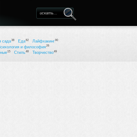
Форма поиска
38
82
90
я сада
Еда
Лайфхакинг
26
сихология и философия
15
48
49
ьные
Стиль
Творчество