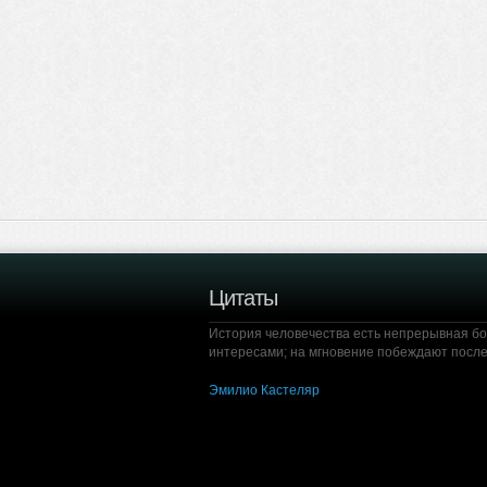
Цитаты
История человечества есть непрерывная б
интересами; на мгновение побеждают после
Эмилио Кастеляр