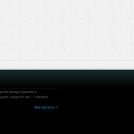
орьба между идеями и
дние, надолго же — первые.
Все цитаты ⇨