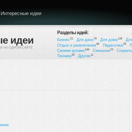
Интересные идеи
Разделы идей:
е идеи
21
78
128
Бизнес
Для дачи
Для дома
Дл
66
29
Отдых и развлечения
Педагогика
П
И НА ОДНОМ САЙТЕ
146
23
Своими руками
Смешные
Социал
28
11
Техника
Другие
режек