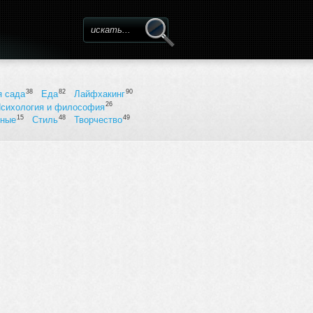
Форма поиска
38
82
90
я сада
Еда
Лайфхакинг
26
сихология и философия
15
48
49
ьные
Стиль
Творчество