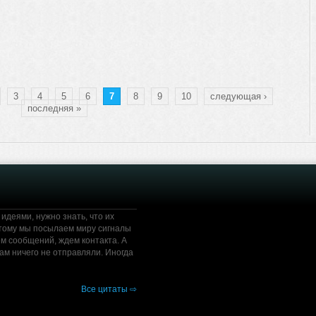
3
4
5
6
7
8
9
10
следующая ›
последняя »
деями, нужно знать, что их
этому мы посылаем миру сигналы
ем сообщений, ждем контакта. А
нам ничего не отправляли. Иногда
Все цитаты ⇨