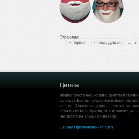
Страницы:
« первая
‹ предыдущая
…
2
Цитаты
Людям просто необходимо делиться своими и
услышат. Все мы нуждаемся в общении, по
и знаки. И все мы надеемся на ответ, мы жд
если мы их не получали, это не значит, что 
мы просто не слышим сигналов.
Сериал Прикосновение/Touch