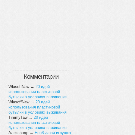
Комментарии
WlasoffNaw
→
20 идей
использования пластиковой
бутылки в условиях выживания
WlasoffNaw
→
20 идей
использования пластиковой
бутылки в условиях выживания
TimmyTaw
→
20 идей
использования пластиковой
бутылки в условиях выживания
Александр
→
Необычная игрушка