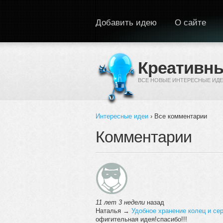
Перейти к основному содержанию
Добавить идею
О сайте
Креативны
ВСЕ НОВЫЕ ИНТЕРЕСНЫЕ ИДЕ
Интересные идеи
› Все комментарии
Вы здесь
Комментарии
11 лет 3 недели
назад
Наталья
→
Удобное хранение колец и се
офигительная идея!спасибо!!!