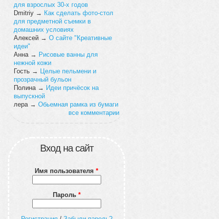
для взрослых 30-х годов
Dmitriy
→
Как сделать фото-стол
для предметной съемки в
домашних условиях
Алексей
→
О сайте "Креативные
идеи"
Анна
→
Рисовые ванны для
нежной кожи
Гость
→
Целые пельмени и
прозрачный бульон
Полина
→
Идеи причёсок на
выпускной
лера
→
Обьемная рамка из бумаги
все комментарии
Вход на сайт
Имя пользователя
*
Пароль
*
Регистрация
/
Забыли пароль?