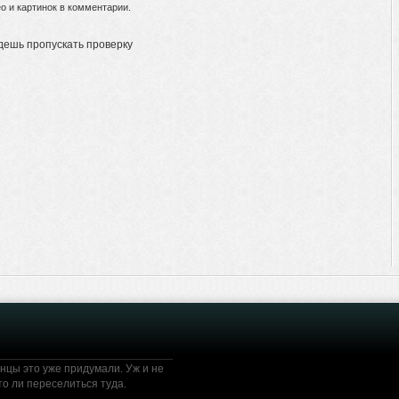
 и картинок в комментарии.
дешь пропускать проверку
онцы это уже придумали. Уж и не
 то ли переселиться туда.