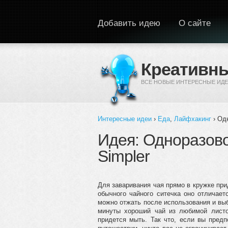
Перейти к основному содержанию
Добавить идею
О сайте
Креативны
ВСЕ НОВЫЕ ИНТЕРЕСНЫЕ ИДЕ
Интересные идеи
›
Еда
,
Лайфхакинг
› Одн
Вы здесь
Идея: Одноразово
Simpler
Для заваривания чая прямо в кружке при
обычного чайного ситечка оно отличает
можно отжать после использования и выб
минуты хороший чай из любимой листо
придется мыть. Так что, если вы предп