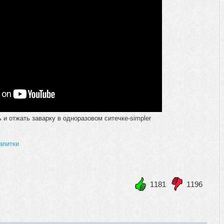
 и отжать заварку в одноразовом ситечке-simpler
апитки
1181
1196
+1
-1