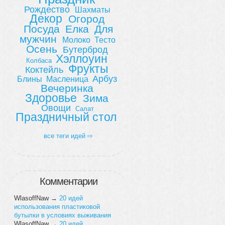
Рождество
Шахматы
Декор
Огород
Посуда
Елка
Для
мужчин
Молоко
Тесто
Осень
Бутерброд
Хэллоуин
Колбаса
Фрукты
Коктейль
Арбуз
Блины
Масленица
Вечеринка
Здоровье
Зима
Овощи
Салат
Праздничный стол
все теги идей ⇨
Комментарии
WlasoffNaw
→
20 идей
использования пластиковой
бутылки в условиях выживания
WlasoffNaw
→
20 идей