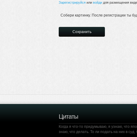
Зарегистрируйся
или
войди
для размещения видео
Собери картинку. После регистрации ты бу
Цитаты
Когда я что-то придумываю, я узнаю, что яп
знаю, что делать. То ли подать на них в суд,