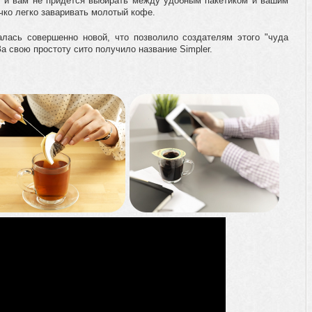
т, и вам не придется выбирать между удобным пакетиком и вашим
чко легко заваривать молотый кофе.
алась совершенно новой, что позволило создателям этого "чуда
За свою простоту сито получило название Simpler.