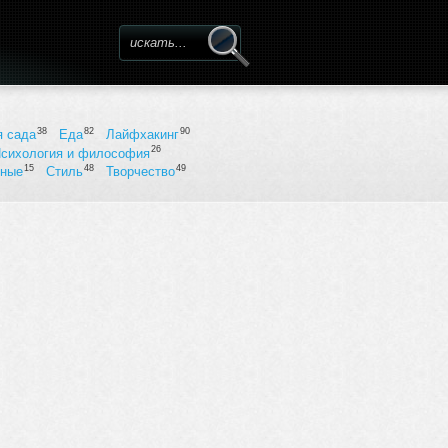
Форма поиска
38
82
90
я сада
Еда
Лайфхакинг
26
сихология и философия
15
48
49
ьные
Стиль
Творчество