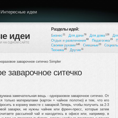
Интересные идеи
Разделы идей:
е идеи
21
78
128
Бизнес
Для дачи
Для дома
Дл
66
29
Отдых и развлечения
Педагогика
П
И НА ОДНОМ САЙТЕ
146
23
Своими руками
Смешные
Социал
28
11
Техника
Другие
оразовое заварочное ситечко Simpler
е заварочное ситечко
думана замечательная вещь - одноразовое заварочное ситечко. От
ся только материалами (картон + чайное полотно) и тем, что его
росить в корзину вместе с заваркой.Теперь, чтобы получить за 2-3
вой заварки, не нужны чайник или френч-пресс, которые затем
очитаете рассыпной чай и находитесь в офисе или, например, в