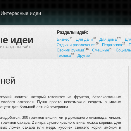
Интересные идеи
Разделы идей:
е идеи
21
78
128
Бизнес
Для дачи
Для дома
Дл
66
29
Отдых и развлечения
Педагогика
П
И НА ОДНОМ САЙТЕ
146
23
Своими руками
Смешные
Социал
28
11
Техника
Другие
шней
пучий напиток, который готовится из фруктов, безалкогольных
и слабого алкоголя. Пунш просто невозможно создать в малых
рецепт для большой летней вечеринки.
онадобится: 300 граммов вишни, литр домашнего лимонада, лимон,
 граммов сахара, 2 литра сухого красного вина, ложка корицы. Для
вых ложек сахара или меда, кусочек свежего корня имбиря и