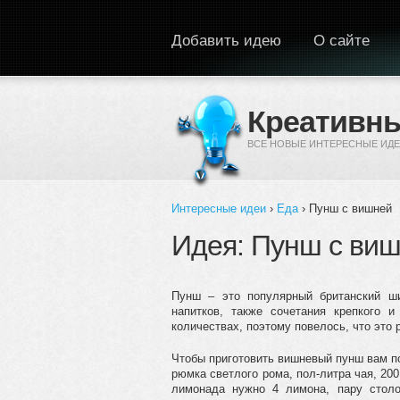
Перейти к основному содержанию
Добавить идею
О сайте
Креативны
ВСЕ НОВЫЕ ИНТЕРЕСНЫЕ ИДЕ
Интересные идеи
›
Еда
› Пунш с вишней
Вы здесь
Идея: Пунш с ви
Пунш – это популярный британский ши
напитков, также сочетания крепкого 
количествах, поэтому повелось, что это 
Чтобы приготовить вишневый пунш вам п
рюмка светлого рома, пол-литра чая, 200
лимонада нужно 4 лимона, пару столо