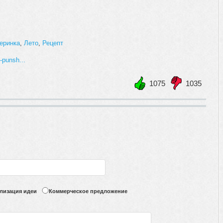
еринка
,
Лето
,
Рецепт
4-punsh...
1075
1035
+1
-1
лизация идеи
Коммерческое предложение