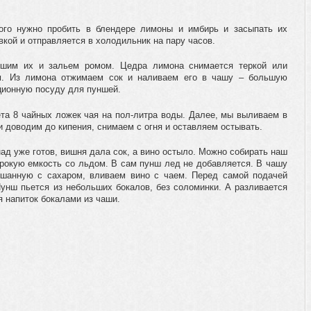
ого нужно пробить в блендере лимоны и имбирь и засыпать их
вкой и отправляется в холодильник на пару часов.
шим их и зальем ромом. Цедра лимона снимается теркой или
м. Из лимона отжимаем сок и наливаем его в чашу – большую
ционную посуду для пуншей.
ета 8 чайных ложек чая на пол-литра воды. Далее, мы выливаем в
и доводим до кипения, снимаем с огня и оставляем остывать.
ад уже готов, вишня дала сок, а вино остыло. Можно собирать наш
рокую емкость со льдом. В сам пунш лед не добавляется. В чашу
шанную с сахаром, вливаем вино с чаем. Перед самой подачей
унш пьется из небольших бокалов, без соломинки. А разливается
я напиток бокалами из чаши.