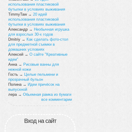
использования пластиковой
бутылки в условиях выживания
TimmyTaw
→
20 идей
использования пластиковой
бутылки в условиях выживания
Александр
→
Необычная игрушка
для взрослых 30-х годов
Dmitriy
→
Как сделать фото-стол
для предметной съемки в
домашних условиях
Алексей
→
О сайте "Креативные
идеи"
Анна
→
Рисовые ванны для
нежной кожи
Гость
→
Целые пельмени и
прозрачный бульон
Полина
→
Идеи причёсок на
выпускной
лера
→
Обьемная рамка из бумаги
все комментарии
Вход на сайт