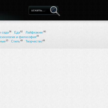
Форма поиска
38
82
90
я сада
Еда
Лайфхакинг
26
сихология и философия
15
48
49
ьные
Стиль
Творчество