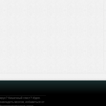
ирус? Кишечный глист? Идея.
завладеть мозгом, избавиться от