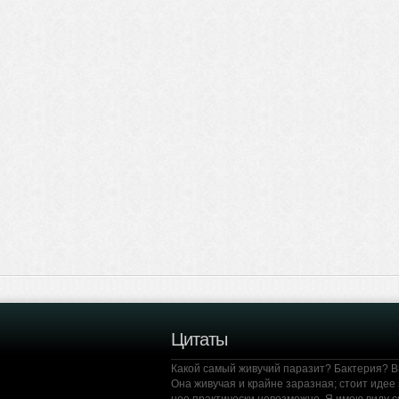
Цитаты
Какой самый живучий паразит? Бактерия? В
Она живучая и крайне заразная; стоит идее 