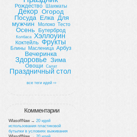
Рождество
Шахматы
Декор
Огород
Посуда
Елка
Для
мужчин
Молоко
Тесто
Осень
Бутерброд
Хэллоуин
Колбаса
Фрукты
Коктейль
Арбуз
Блины
Масленица
Вечеринка
Здоровье
Зима
Овощи
Салат
Праздничный стол
все теги идей ⇨
Комментарии
WlasoffNaw
→
20 идей
использования пластиковой
бутылки в условиях выживания
WlasoffNaw
→
20 идей