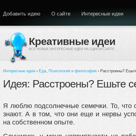
Перейти к основному содержанию
Добавить идею
О сайте
Интересные идеи
Креативные идеи
ВСЕ НОВЫЕ ИНТЕРЕСНЫЕ ИДЕИ НА ОДНОМ САЙТЕ
Интересные идеи
›
Еда
,
Психология и философия
› Расстроены? Ешьт
Вы здесь
Идея: Расстроены? Ешьте с
Я люблю подсолнечные семечки. То, что о
знают. А в том, что они еще и нервы усп
на собственном опыте.