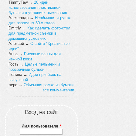
TimmyTaw
→
20 идей
использования пластиковой
бутылки в условиях выживания
Александр
→
Необычная игрушка
для взрослых 30-х годов
Dmitriy
→
Как сделать фото-стол
для предметной съемки в
домашних условиях
Алексей
→
О сайте "Креативные
идеи"
Анна
→
Рисовые ванны для
нежной кожи
Гость
→
Целые пельмени и
прозрачный бульон
Полина
→
Идеи причёсок на
выпускной
лера
→
Обьемная рамка из бумаги
все комментарии
Вход на сайт
Имя пользователя
*