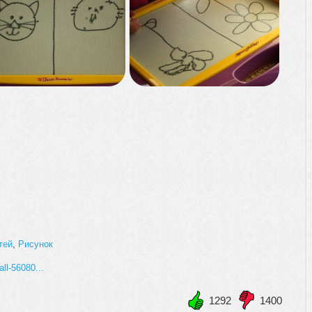
тей
,
Рисунок
all-56080...
1292
1400
+1
-1