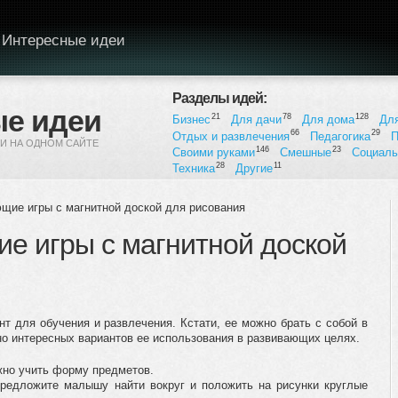
Интересные идеи
Разделы идей:
е идеи
21
78
128
Бизнес
Для дачи
Для дома
Дл
66
29
Отдых и развлечения
Педагогика
П
И НА ОДНОМ САЙТЕ
146
23
Своими руками
Смешные
Социал
28
11
Техника
Другие
щие игры с магнитной доской для рисования
е игры с магнитной доской
т для обучения и развлечения. Кстати, ее можно брать с собой в
но интересных вариантов ее использования в развивающих целях.
но учить форму предметов.
предложите малышу найти вокруг и положить на рисунки круглые