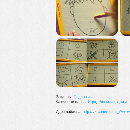
Разделы:
Педагогика
Ключевые слова:
Игра
,
Развитие
,
Для де
Идея найдена:
http://vk.com/roditeli_i?w=w