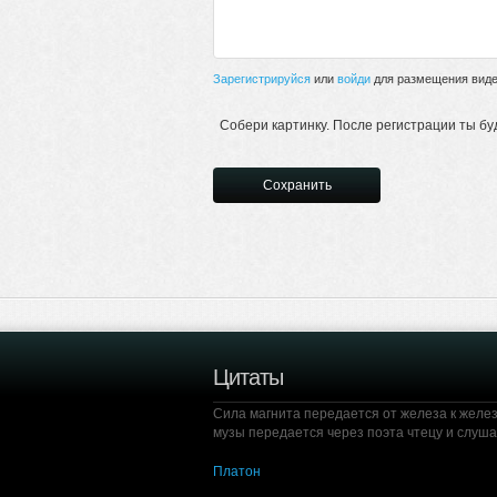
Зарегистрируйся
или
войди
для размещения видео
Собери картинку. После регистрации ты бу
Цитаты
Сила магнита передается от железа к желез
музы передается через поэта чтецу и слуш
Платон