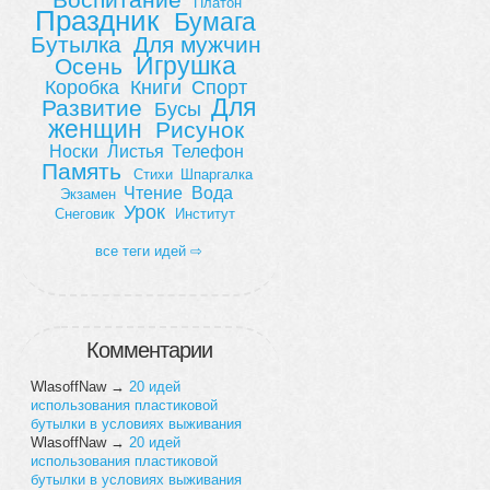
Платон
Праздник
Бумага
Бутылка
Для мужчин
Игрушка
Осень
Коробка
Книги
Спорт
Для
Развитие
Бусы
женщин
Рисунок
Носки
Листья
Телефон
Память
Стихи
Шпаргалка
Чтение
Вода
Экзамен
Урок
Снеговик
Институт
все теги идей ⇨
Комментарии
WlasoffNaw
→
20 идей
использования пластиковой
бутылки в условиях выживания
WlasoffNaw
→
20 идей
использования пластиковой
бутылки в условиях выживания