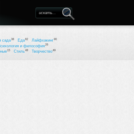
Форма поиска
38
82
90
я сада
Еда
Лайфхакинг
26
сихология и философия
15
48
49
ьные
Стиль
Творчество