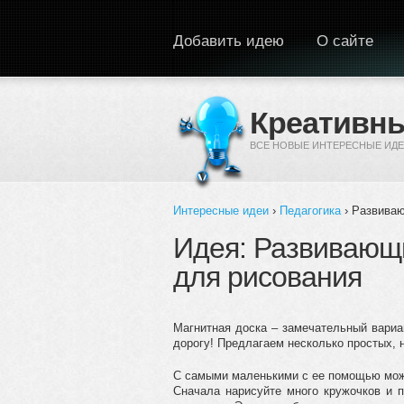
Перейти к основному содержанию
Добавить идею
О сайте
Креативны
ВСЕ НОВЫЕ ИНТЕРЕСНЫЕ ИДЕ
Интересные идеи
›
Педагогика
› Развиваю
Вы здесь
Идея: Развивающи
для рисования
Магнитная доска – замечательный вариан
дорогу! Предлагаем несколько простых, 
С самыми маленькими с ее помощью мож
Сначала нарисуйте много кружочков и 