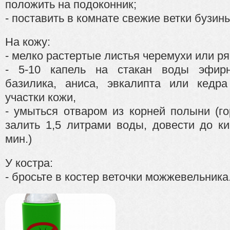
положить на подоконник;
- поставить в комнате свежие ветки бузин
На кожу:
- мелко растертые листья черемухи или р
- 5-10 капель на стакан воды эфирн
базилика, аниса, эвкалипта или кедр
участки кожи,
- умыться отваром из корней полыни (г
залить 1,5 литрами воды, довести до ки
мин.)
У костра:
- бросьте в костер веточки можжевельника