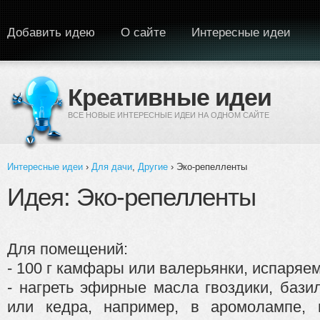
Перейти к основному содержанию
Добавить идею
О сайте
Интересные идеи
Креативные идеи
ВСЕ НОВЫЕ ИНТЕРЕСНЫЕ ИДЕИ НА ОДНОМ САЙТЕ
Интересные идеи
›
Для дачи
,
Другие
› Эко-репелленты
Вы здесь
Идея: Эко-репелленты
Для помещений:
- 100 г камфары или валерьянки, испаряе
- нагреть эфирные масла гвоздики, базил
или кедра, например, в аромолампе, 