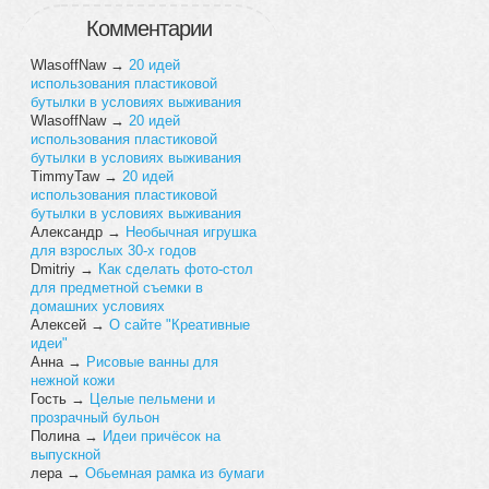
Комментарии
WlasoffNaw
→
20 идей
использования пластиковой
бутылки в условиях выживания
WlasoffNaw
→
20 идей
использования пластиковой
бутылки в условиях выживания
TimmyTaw
→
20 идей
использования пластиковой
бутылки в условиях выживания
Александр
→
Необычная игрушка
для взрослых 30-х годов
Dmitriy
→
Как сделать фото-стол
для предметной съемки в
домашних условиях
Алексей
→
О сайте "Креативные
идеи"
Анна
→
Рисовые ванны для
нежной кожи
Гость
→
Целые пельмени и
прозрачный бульон
Полина
→
Идеи причёсок на
выпускной
лера
→
Обьемная рамка из бумаги