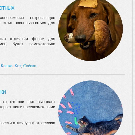
отных
споряжение потрясающее
м стоит воспользоваться для
ужат отличным фоном для
мец будет замечательно
,
Кошка
,
Кот
,
Собака
ки
то, как они спят, вызывает
нтернет кишит всевозможными
ровести отличную фотосессию