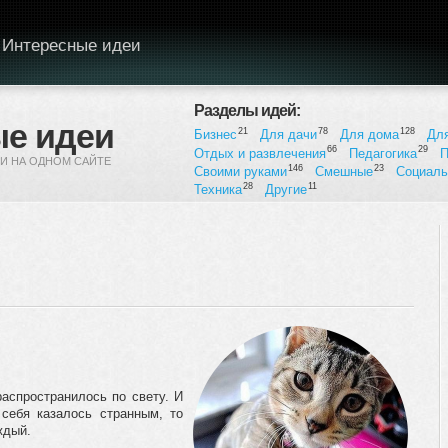
Интересные идеи
Разделы идей:
е идеи
21
78
128
Бизнес
Для дачи
Для дома
Дл
66
29
Отдых и развлечения
Педагогика
П
И НА ОДНОМ САЙТЕ
146
23
Своими руками
Смешные
Социал
28
11
Техника
Другие
аспространилось по свету. И
себя казалось странным, то
ждый.