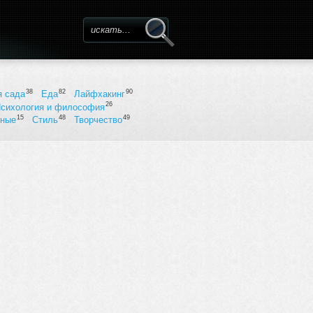
Форма поиска
38
82
90
я сада
Еда
Лайфхакинг
26
сихология и философия
15
48
49
ьные
Стиль
Творчество