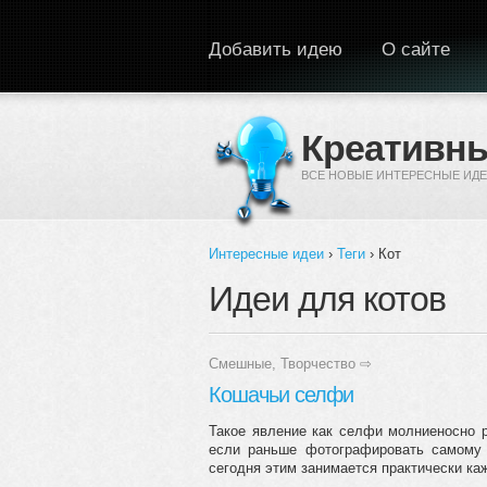
Перейти к основному содержанию
Добавить идею
О сайте
Креативны
ВСЕ НОВЫЕ ИНТЕРЕСНЫЕ ИДЕ
Интересные идеи
›
Теги
› Кот
Вы здесь
Идеи для котов
Смешные
,
Творчество
⇨
Кошачьи селфи
Такое явление как селфи молниеносно р
если раньше фотографировать самому 
сегодня этим занимается практически ка