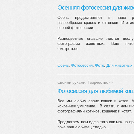
Осенняя фотосессия для жив
Осень предоставляет в наше ра
разнообразие красок и оттенков. И эти
осеней фотосессии.
Разноцветные опавшие листья посл
фотографии животных. Ваш пито
смотреться...
Осень
,
Фотосессия
,
Фото
,
Для животных
Своими руками
,
Творчество
⇨
Фотосессия для любимой кош
Все мы любим своих кошек и котов. А 
искреннее умиление. В связи, с чем и
фотографиями котиков, кошечек и котят.
Предлагаем вам идею того как можно п
пока ваш любимец сладко...