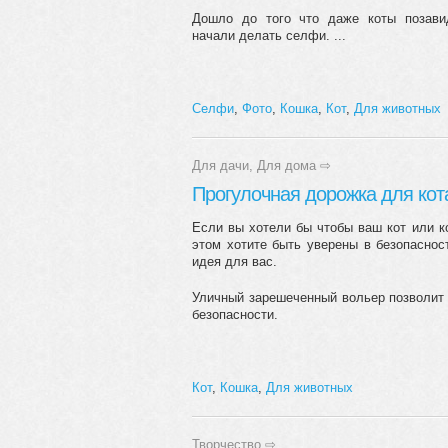
Дошло до того что даже коты позави
начали делать селфи. ...
Селфи
,
Фото
,
Кошка
,
Кот
,
Для животных
Для дачи
,
Для дома
⇨
Прогулочная дорожка для кот
Если вы хотели бы чтобы ваш кот или к
этом хотите быть уверены в безопаснос
идея для вас.
Уличный зарешеченный вольер позволит 
безопасности.
Кот
,
Кошка
,
Для животных
Творчество
⇨