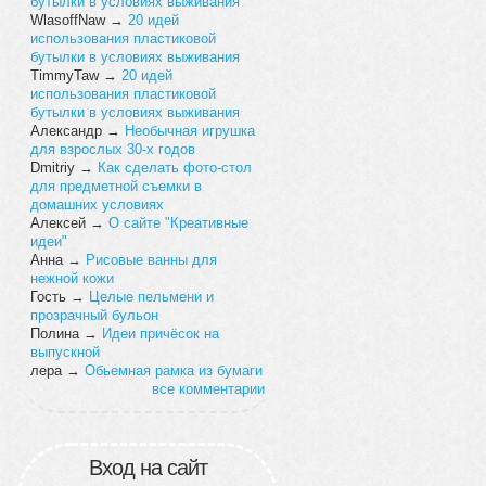
бутылки в условиях выживания
WlasoffNaw
→
20 идей
использования пластиковой
бутылки в условиях выживания
TimmyTaw
→
20 идей
использования пластиковой
бутылки в условиях выживания
Александр
→
Необычная игрушка
для взрослых 30-х годов
Dmitriy
→
Как сделать фото-стол
для предметной съемки в
домашних условиях
Алексей
→
О сайте "Креативные
идеи"
Анна
→
Рисовые ванны для
нежной кожи
Гость
→
Целые пельмени и
прозрачный бульон
Полина
→
Идеи причёсок на
выпускной
лера
→
Обьемная рамка из бумаги
все комментарии
Вход на сайт