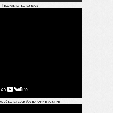
Правильная колка дров
особ колки дров без цепочки и резинки