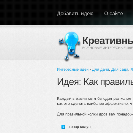
Перейти к основному содержанию
Добавить идею
О сайте
Креативны
ВСЕ НОВЫЕ ИНТЕРЕСНЫЕ ИДЕ
Интересные идеи
›
Для дачи
,
Для сада
,
Л
Вы здесь
Идея: Как правил
Каждый в жизни хотя бы один раз колол д
как это сделать наиболее эффективно, ч
Для правильной колки дров вам понадоби
топор-колун,