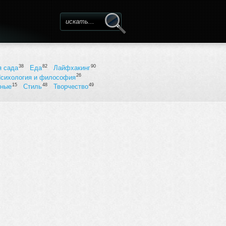
Форма поиска
38
82
90
я сада
Еда
Лайфхакинг
26
сихология и философия
15
48
49
ьные
Стиль
Творчество