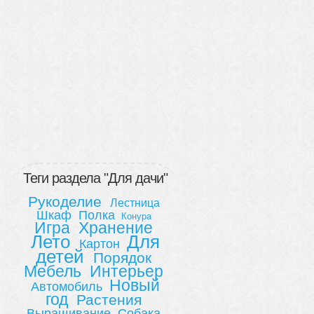
Теги раздела "Для дачи"
Рукоделие
Лестница
Шкаф
Полка
Конура
Игра
Хранение
Лето
Для
Картон
детей
Порядок
Мебель
Интерьер
Новый
Автомобиль
год
Растения
Выращивание
Собака