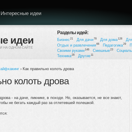
Интересные идеи
Разделы идей:
е идеи
21
78
128
Бизнес
Для дачи
Для дома
Дл
66
29
Отдых и развлечения
Педагогика
П
И НА ОДНОМ САЙТЕ
146
23
Своими руками
Смешные
Социал
28
11
Техника
Другие
айфхакинг
› Как правильно колоть дрова
ьно колоть дрова
рова - на даче, пикнике, в походе. Но, оказывается, не все знают,
тобы не бегать каждый раз за отлетевшей полешкой.
тся: