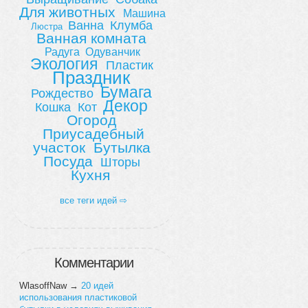
Для животных
Машина
Ванна
Клумба
Люстра
Ванная комната
Радуга
Одуванчик
Экология
Пластик
Праздник
Бумага
Рождество
Декор
Кошка
Кот
Огород
Приусадебный
участок
Бутылка
Посуда
Шторы
Кухня
все теги идей ⇨
Комментарии
WlasoffNaw
→
20 идей
использования пластиковой