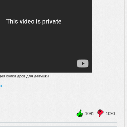
дея колки дров для девушки
нг
1091
1090
+1
-1