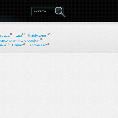
Форма поиска
38
82
90
я сада
Еда
Лайфхакинг
26
сихология и философия
15
48
49
ьные
Стиль
Творчество