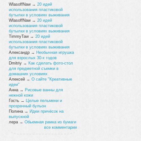
WlasoffNaw
→
20 идей
использования пластиковой
бутылки в условиях выживания
WlasoffNaw
→
20 идей
использования пластиковой
бутылки в условиях выживания
TimmyTaw
→
20 идей
использования пластиковой
бутылки в условиях выживания
Александр
→
Необычная игрушка
для взрослых 30-х годов
Dmitriy
→
Как сделать фото-стол
для предметной съемки в
домашних условиях
Алексей
→
О сайте "Креативные
идеи"
Анна
→
Рисовые ванны для
нежной кожи
Гость
→
Целые пельмени и
прозрачный бульон
Полина
→
Идеи причёсок на
выпускной
лера
→
Обьемная рамка из бумаги
все комментарии