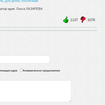
ли
,
Для детей
,
Воспитание
 Автор идеи: Ольга ЛАЗАРЕВА
1137
1078
+1
-1
лизация идеи
Коммерческое предложение