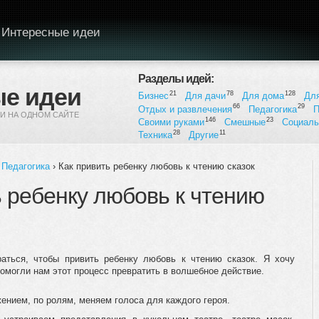
Интересные идеи
Разделы идей:
е идеи
21
78
128
Бизнес
Для дачи
Для дома
Дл
66
29
Отдых и развлечения
Педагогика
П
И НА ОДНОМ САЙТЕ
146
23
Своими руками
Смешные
Социал
28
11
Техника
Другие
,
Педагогика
› Как привить ребенку любовь к чтению сказок
ь ребенку любовь к чтению
аться, чтобы привить ребенку любовь к чтению сказок. Я хочу
омогли нам этот процесс превратить в волшебное действие.
ением, по ролям, меняем голоса для каждого героя.