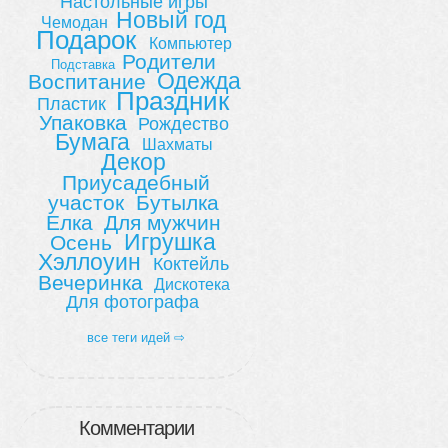
Настольные игры
Новый год
Чемодан
Подарок
Компьютер
Родители
Подставка
Одежда
Воспитание
Праздник
Пластик
Упаковка
Рождество
Бумага
Шахматы
Декор
Приусадебный
участок
Бутылка
Елка
Для мужчин
Игрушка
Осень
Хэллоуин
Коктейль
Вечеринка
Дискотека
Для фотографа
все теги идей ⇨
Комментарии