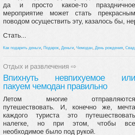
да и просто какое-то празднично
мероприятие может стать прекрасны
поводом осуществить эту, казалось бы, не
Стать...
Как подарить деньги
,
Подарок
,
Деньги
,
Чемодан
,
День рождения
,
Свад
Отдых и развлечения
⇨
Впихнуть невпихуемое ил
пакуем чемодан правильно
Летом многие отправляютс
путешествовать. И, конечно же, мечт
каждого туриста это путешествоват
налегке, но при этом, чтобы вс
необходимое было под рукой.