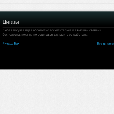
Цитаты
Любая могучая идея абсолютно восхитительна и в высшей степени
бесполезна, пока ты не решишься заставить ее работать.
Ричард Бах
Все цитаты