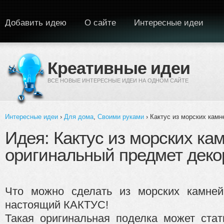
Перейти к основному содержанию
Добавить идею
О сайте
Интересные идеи
Креативные идеи
ВСЕ НОВЫЕ ИНТЕРЕСНЫЕ ИДЕИ НА ОДНОМ САЙТЕ
Интересные идеи
›
Для дома
,
Своими руками
› Кактус из морских камн
Вы здесь
Идея: Кактус из морских кам
оригинальный предмет деко
Что можно сделать из морских камне
настоящий КАКТУС!
Такая оригинальная поделка может ста