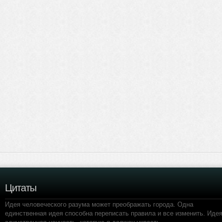
Цитаты
Идея человеческого разума может преображать города. Одна
единственная идея способна переписать правила и все изменить. Идея