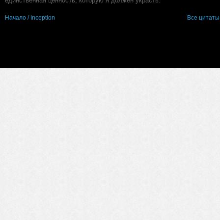
единственная ценность, которую я должен украсть.
Начало / Inception
Все цитаты