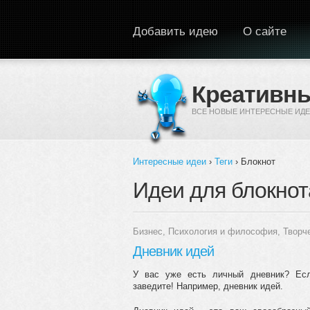
Перейти к основному содержанию
Добавить идею
О сайте
Креативны
ВСЕ НОВЫЕ ИНТЕРЕСНЫЕ ИДЕ
Интересные идеи
›
Теги
› Блокнот
Вы здесь
Идеи для блокнот
Бизнес
,
Психология и философия
,
Творч
Дневник идей
У вас уже есть личный дневник? Есл
заведите! Например, дневник идей.