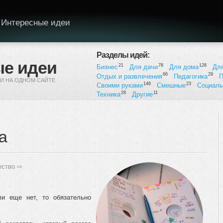
Интересные идеи
Разделы идей:
е идеи
21
78
128
Бизнес
Для дачи
Для дома
Дл
66
29
Отдых и развлечения
Педагогика
П
И НА ОДНОМ САЙТЕ
146
23
Своими руками
Смешные
Социал
28
11
Техника
Другие
а
ество
⇨
и еще нет, то обязательно