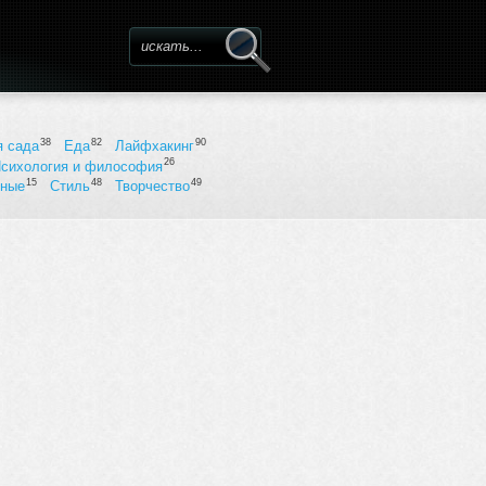
Форма поиска
38
82
90
я сада
Еда
Лайфхакинг
26
сихология и философия
15
48
49
ьные
Стиль
Творчество