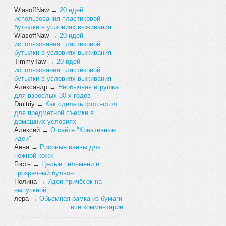
WlasoffNaw
→
20 идей
использования пластиковой
бутылки в условиях выживания
WlasoffNaw
→
20 идей
использования пластиковой
бутылки в условиях выживания
TimmyTaw
→
20 идей
использования пластиковой
бутылки в условиях выживания
Александр
→
Необычная игрушка
для взрослых 30-х годов
Dmitriy
→
Как сделать фото-стол
для предметной съемки в
домашних условиях
Алексей
→
О сайте "Креативные
идеи"
Анна
→
Рисовые ванны для
нежной кожи
Гость
→
Целые пельмени и
прозрачный бульон
Полина
→
Идеи причёсок на
выпускной
лера
→
Обьемная рамка из бумаги
все комментарии