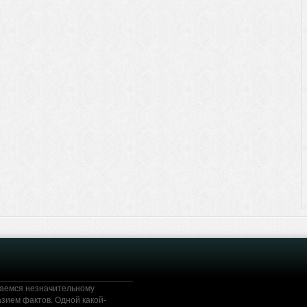
жаемся незначительному
зием фактов. Одной какой-