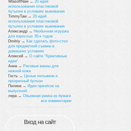
WlasoffNaw
→
20 идей
использования пластиковой
бутылки в условиях выживания
TimmyTaw
→
20 идей
использования пластиковой
бутылки в условиях выживания
Александр
→
Необычная игрушка
для взрослых 30-х годов
Dmitriy
→
Как сделать фото-стол
для предметной съемки в
домашних условиях
Алексей
→
О сайте "Креативные
идеи"
Анна
→
Рисовые ванны для
нежной кожи
Гость
→
Целые пельмени и
прозрачный бульон
Полина
→
Идеи причёсок на
выпускной
лера
→
Обьемная рамка из бумаги
все комментарии
Вход на сайт