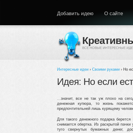
Перейти к основному содержанию
Добавить идею
О сайте
Креативны
ВСЕ НОВЫЕ ИНТЕРЕСНЫЕ ИДЕ
Интересные идеи
›
Своими руками
› Но е
Вы здесь
Идея: Но если ес
…значит, все не так уж плохо на сего
денежная купюра, то жизнь покажетс
предпочтительней лишь курящему челове
Для такого денежного подарка берется 
снимается обертка. Из раскрытой пачки
туго свернутых бумажных денег, дос