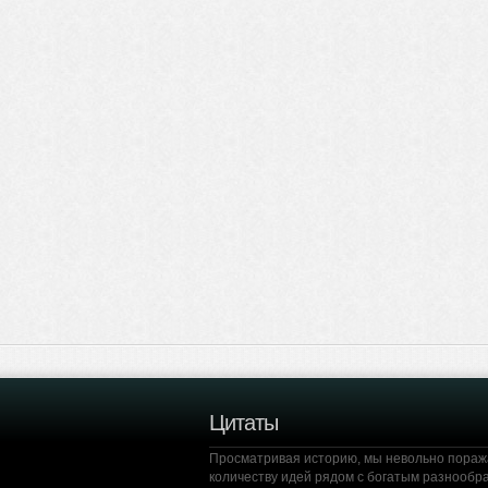
Цитаты
Просматривая историю, мы невольно пора
количеству идей рядом с богатым разнообра