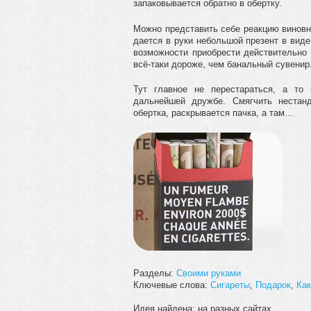
запаковывается обратно в обертку.
Можно представить себе реакцию виновн
дается в руки небольшой презент в вид
возможности приобрести действительно 
всё-таки дороже, чем банальный сувенир
Тут главное не перестараться, а то
дальнейшей дружбе. Смягчить нестанд
обертка, раскрывается пачка, а там…
Разделы:
Своими руками
Ключевые слова:
Сигареты
,
Подарок
,
Как
Идея найдена: на разных сайтах