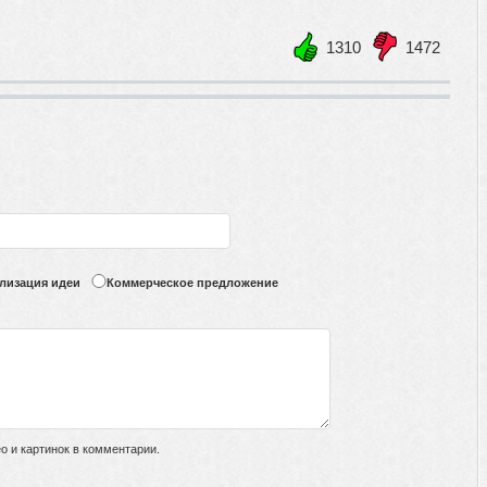
1310
1472
+1
-1
лизация идеи
Коммерческое предложение
 и картинок в комментарии.