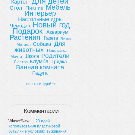
Для детей
Картон
Мебель
Стол
Пикник
Интерьер
Настольные игры
Новый год
Чемодан
Подарок
Аквариум
Растения
Газета
Литье
Для
Собака
Металл
животных
Подставка
Родители
Школа
Мечта
Клумба
Грядка
Люстра
Ванная комната
Радуга
все теги идей ⇨
Комментарии
WlasoffNaw
→
20 идей
использования пластиковой
бутылки в условиях выживания