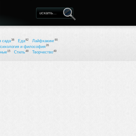
Форма поиска
38
82
90
я сада
Еда
Лайфхакинг
26
сихология и философия
15
48
49
ьные
Стиль
Творчество