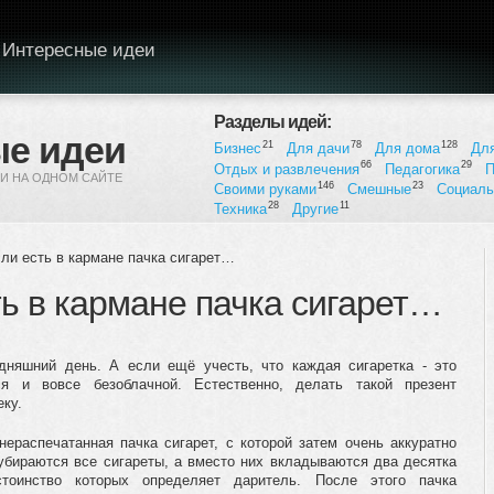
Интересные идеи
Разделы идей:
е идеи
21
78
128
Бизнес
Для дачи
Для дома
Дл
66
29
Отдых и развлечения
Педагогика
П
И НА ОДНОМ САЙТЕ
146
23
Своими руками
Смешные
Социал
28
11
Техника
Другие
сли есть в кармане пачка сигарет…
ть в кармане пачка сигарет…
дняшний день. А если ещё учесть, что каждая сигаретка - это
я и вовсе безоблачной. Естественно, делать такой презент
ку.
нераспечатанная пачка сигарет, с которой затем очень аккуратно
 убираются все сигареты, а вместо них вкладываются два десятка
тоинство которых определяет даритель. После этого пачка