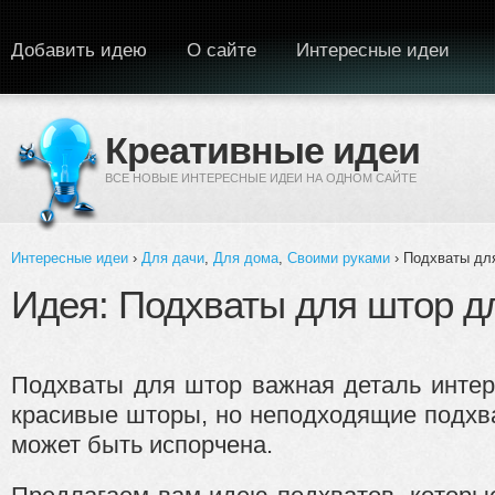
Перейти к основному содержанию
Добавить идею
О сайте
Интересные идеи
Креативные идеи
ВСЕ НОВЫЕ ИНТЕРЕСНЫЕ ИДЕИ НА ОДНОМ САЙТЕ
Интересные идеи
›
Для дачи
,
Для дома
,
Своими руками
› Подхваты дл
Вы здесь
Идея: Подхваты для штор д
Подхваты для штор важная деталь интер
красивые шторы, но неподходящие подхв
может быть испорчена.