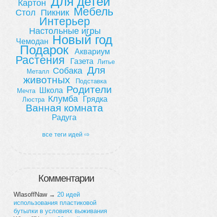
Для детей
Картон
Мебель
Стол
Пикник
Интерьер
Настольные игры
Новый год
Чемодан
Подарок
Аквариум
Растения
Газета
Литье
Для
Собака
Металл
животных
Подставка
Родители
Школа
Мечта
Клумба
Грядка
Люстра
Ванная комната
Радуга
все теги идей ⇨
Комментарии
WlasoffNaw
→
20 идей
использования пластиковой
бутылки в условиях выживания