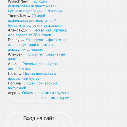
WlasoffNaw
→
20 идей
использования пластиковой
бутылки в условиях выживания
TimmyTaw
→
20 идей
использования пластиковой
бутылки в условиях выживания
Александр
→
Необычная игрушка
для взрослых 30-х годов
Dmitriy
→
Как сделать фото-стол
для предметной съемки в
домашних условиях
Алексей
→
О сайте "Креативные
идеи"
Анна
→
Рисовые ванны для
нежной кожи
Гость
→
Целые пельмени и
прозрачный бульон
Полина
→
Идеи причёсок на
выпускной
лера
→
Обьемная рамка из бумаги
все комментарии
Вход на сайт