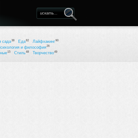
Форма поиска
38
82
90
я сада
Еда
Лайфхакинг
26
сихология и философия
15
48
49
ьные
Стиль
Творчество