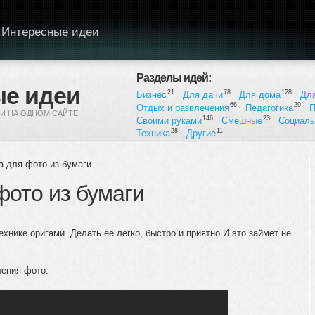
Интересные идеи
Разделы идей:
е идеи
21
78
128
Бизнес
Для дачи
Для дома
Дл
66
29
Отдых и развлечения
Педагогика
П
И НА ОДНОМ САЙТЕ
146
23
Своими руками
Смешные
Социал
28
11
Техника
Другие
а для фото из бумаги
фото из бумаги
хнике оригами. Делать ее легко, быстро и приятно.И это займет не
ления фото.