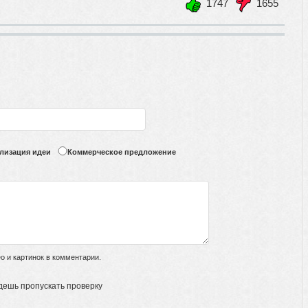
1747
1655
+1
-1
лизация идеи
Коммерческое предложение
 и картинок в комментарии.
дешь пропускать проверку