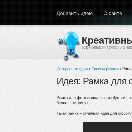
Перейти к основному содержанию
Добавить идею
О сайте
Креативны
ВСЕ НОВЫЕ ИНТЕРЕСНЫЕ ИДЕ
Интересные идеи
›
Своими руками
› Рамк
Вы здесь
Идея: Рамка для 
Рамка для фото выполнена из бумаги в те
белее пяти минут.
Такая рамка – отличная идея для оформ