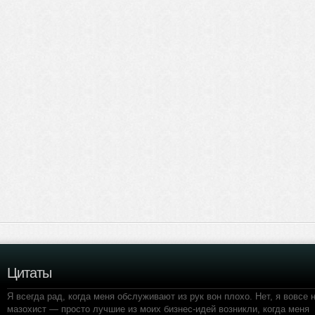
Цитаты
Я всегда рад, когда меня обслуживают из рук вон плохо. Нет, я вовсе 
мазохист — просто лучшие из моих бизнес-идей возникли, когда меня