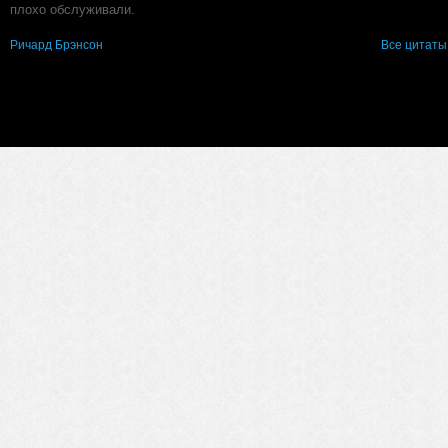
плохо обслуживали.
Ричард Брэнсон
Все цитаты