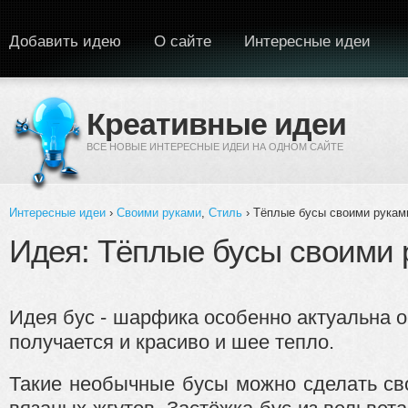
Перейти к основному содержанию
Добавить идею
О сайте
Интересные идеи
Креативные идеи
ВСЕ НОВЫЕ ИНТЕРЕСНЫЕ ИДЕИ НА ОДНОМ САЙТЕ
Интересные идеи
›
Своими руками
,
Стиль
› Тёплые бусы своими рукам
Вы здесь
Идея: Тёплые бусы своими 
Идея бус - шарфика особенно актуальна о
получается и красиво и шее тепло.
Такие необычные бусы можно сделать св