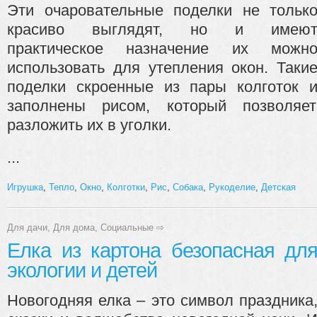
Эти очаровательные поделки не тольк
красиво выглядят, но и имею
практическое назначение их можн
использовать для утепления окон. Таки
поделки скроенные из пары колготок 
заполнены рисом, который позволяе
разложить их в уголки.
...
Игрушка
,
Тепло
,
Окно
,
Колготки
,
Рис
,
Собака
,
Рукоделие
,
Детская
Для дачи
,
Для дома
,
Социальные
⇨
Елка из картона безопасная дл
экологии и детей
Новогодняя елка – это символ праздника