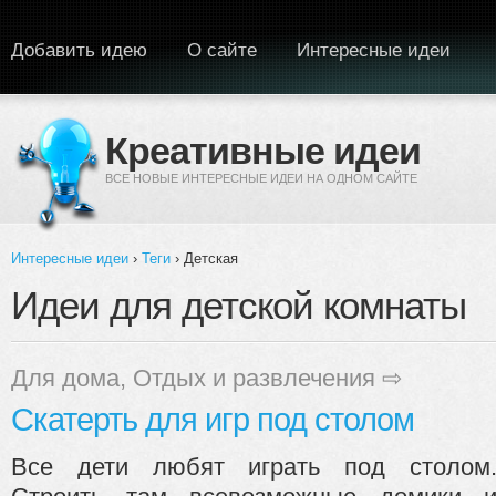
Перейти к основному содержанию
Добавить идею
О сайте
Интересные идеи
Креативные идеи
ВСЕ НОВЫЕ ИНТЕРЕСНЫЕ ИДЕИ НА ОДНОМ САЙТЕ
Интересные идеи
›
Теги
› Детская
Вы здесь
Идеи для детской комнаты
Для дома
,
Отдых и развлечения
⇨
Скатерть для игр под столом
Все дети любят играть под столом