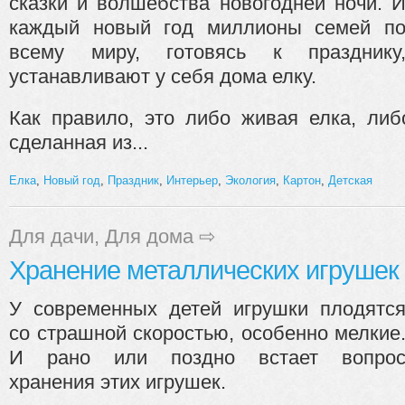
сказки и волшебства новогодней ночи. 
каждый новый год миллионы семей п
всему миру, готовясь к празднику
устанавливают у себя дома елку.
Как правило, это либо живая елка, либ
сделанная из...
Елка
,
Новый год
,
Праздник
,
Интерьер
,
Экология
,
Картон
,
Детская
Для дачи
,
Для дома
⇨
Хранение металлических игрушек
У современных детей игрушки плодятс
со страшной скоростью, особенно мелкие
И рано или поздно встает вопро
хранения этих игрушек.