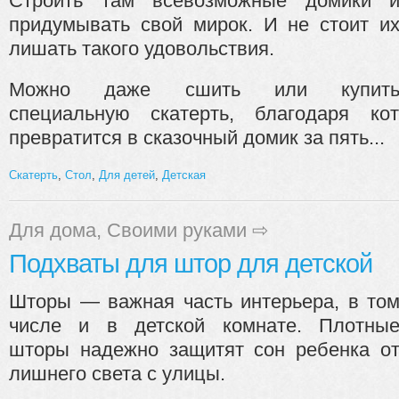
Строить там всевозможные домики 
придумывать свой мирок. И не стоит и
лишать такого удовольствия.
Можно даже сшить или купит
специальную скатерть, благодаря к
превратится в сказочный домик за пять...
Скатерть
,
Стол
,
Для детей
,
Детская
Для дома
,
Своими руками
⇨
Подхваты для штор для детской
Шторы — важная часть интерьера, в то
числе и в детской комнате. Плотны
шторы надежно защитят сон ребенка о
лишнего света с улицы.