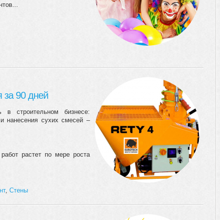
тов...
 за 90 дней
ь в строительном бизнесе:
 и нанесения сухих смесей –
работ растет по мере роста
нт
,
Стены