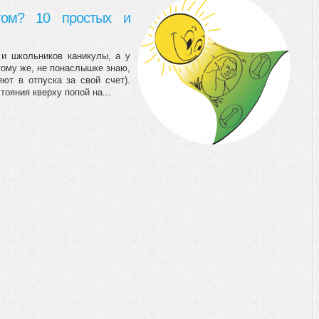
етом? 10 простых и
 и школьников каникулы, а у
тому же, не понаслышке знаю,
яют в отпуска за свой счет).
тояния кверху попой на...