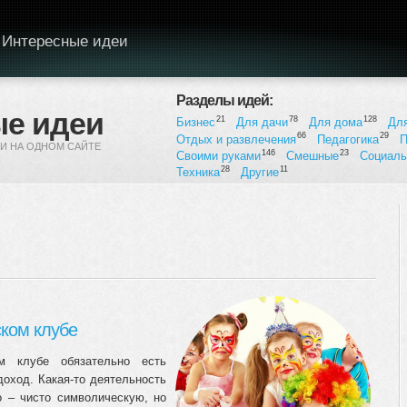
Интересные идеи
Разделы идей:
е идеи
21
78
128
Бизнес
Для дачи
Для дома
Дл
66
29
Отдых и развлечения
Педагогика
П
И НА ОДНОМ САЙТЕ
146
23
Своими руками
Смешные
Социал
28
11
Техника
Другие
ком клубе
 клубе обязательно есть
оход. Какая-то деятельность
о – чисто символическую, но