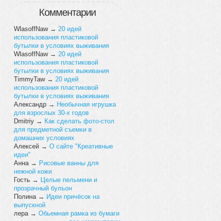
Комментарии
WlasoffNaw
→
20 идей
использования пластиковой
бутылки в условиях выживания
WlasoffNaw
→
20 идей
использования пластиковой
бутылки в условиях выживания
TimmyTaw
→
20 идей
использования пластиковой
бутылки в условиях выживания
Александр
→
Необычная игрушка
для взрослых 30-х годов
Dmitriy
→
Как сделать фото-стол
для предметной съемки в
домашних условиях
Алексей
→
О сайте "Креативные
идеи"
Анна
→
Рисовые ванны для
нежной кожи
Гость
→
Целые пельмени и
прозрачный бульон
Полина
→
Идеи причёсок на
выпускной
лера
→
Обьемная рамка из бумаги