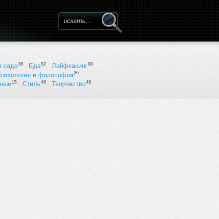
Форма поиска
38
82
90
я сада
Еда
Лайфхакинг
26
сихология и философия
15
48
49
ьные
Стиль
Творчество