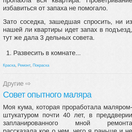
пропахла вся квартира. Проветривани
избавиться от запаха не помогало.
Зато соседка, зашедшая спросить, ни и
нашей ли квартиры идет запах в подъезд
тут же дала 3 дельных совета.
Развесить в комнате...
Краска
,
Ремонт
,
Покраска
Другие
⇨
Совет опытного маляра
Моя кума, которая проработала маляром
штукатуром почти 40 лет, в преддвери
запланированного мной ремонт
рассказала кое о чем, чего я раньше и н