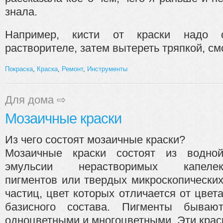
знала.
Например, кисти от краски надо 
растворителе, затем вытереть тряпкой, смо
Покраска
,
Краска
,
Ремонт
,
Инструменты
Для дома
⇨
Мозаичные краски
Из чего состоят мозаичные краски?
Мозаичные краски состоят из водно
эмульсии нерастворимых капеле
пигментов или твердых микроскопически
частиц, цвет которых отличается от цвет
базисного состава. Пигменты бываю
одноцветными и многоцветными. Эти краск