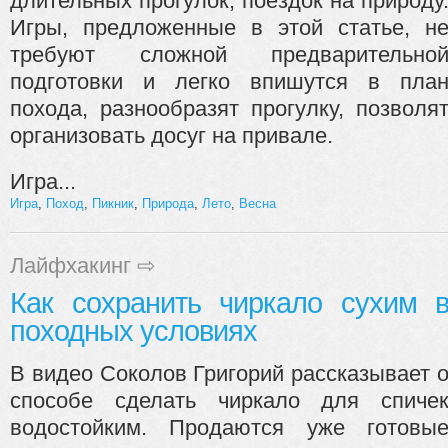
длительных прогулок, поездок на природу
Игры, предложенные в этой статье, н
требуют сложной предварительно
подготовки и легко впишутся в пла
похода, разнообразят прогулку, позволя
организовать досуг на привале.
Игра...
Игра
,
Поход
,
Пикник
,
Природа
,
Лето
,
Весна
Лайфхакинг
⇨
Как сохранить чиркало сухим 
походных условиях
В видео Соколов Григорий рассказывает 
способе сделать чиркало для спиче
водостойким. Продаются уже готовы