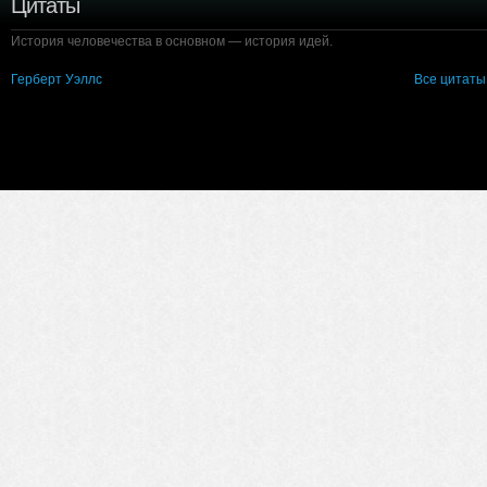
Цитаты
История человечества в основном — история идей.
Герберт Уэллс
Все цитаты