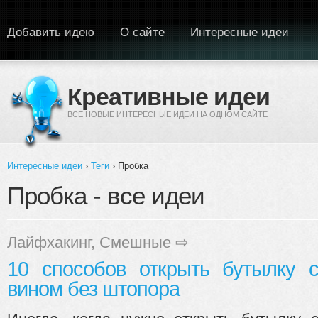
Перейти к основному содержанию
Добавить идею
О сайте
Интересные идеи
Креативные идеи
ВСЕ НОВЫЕ ИНТЕРЕСНЫЕ ИДЕИ НА ОДНОМ САЙТЕ
Интересные идеи
›
Теги
› Пробка
Вы здесь
Пробка - все идеи
Лайфхакинг
,
Смешные
⇨
10 способов открыть бутылку 
вином без штопора