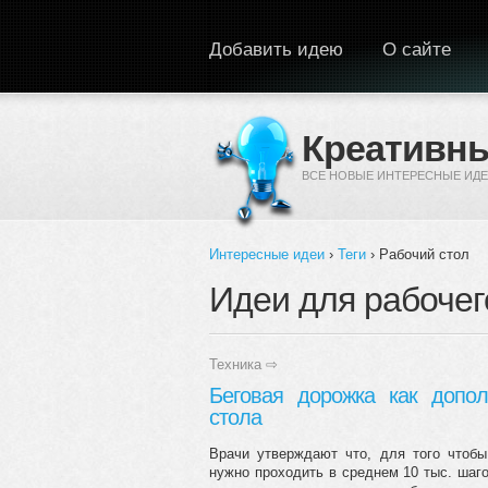
Перейти к основному содержанию
Добавить идею
О сайте
Креативны
ВСЕ НОВЫЕ ИНТЕРЕСНЫЕ ИДЕ
Интересные идеи
›
Теги
› Рабочий стол
Вы здесь
Идеи для рабочег
Техника
⇨
Беговая дорожка как допол
стола
Врачи утверждают что, для того чтоб
нужно проходить в среднем 10 тыс. шаго