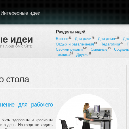
Интересные идеи
Разделы идей:
е идеи
21
78
128
Бизнес
Для дачи
Для дома
Дл
66
29
Отдых и развлечения
Педагогика
П
И НА ОДНОМ САЙТЕ
146
23
Своими руками
Смешные
Социал
28
11
Техника
Другие
о стола
нение для рабочего
ы быть здоровым и красивым
в в день. Но когда же ходить