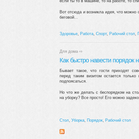
если ты то в машине, то на работе, то сп
Вот отсюда и возникла идея, что можно 
беговой...
Здоровье
,
Работа
,
Спорт
,
Рабочий стол
,
Для дома
⇨
Как быстро навести порядок н
Бывает такое, что гости приходят со
перед таким визитом остается только 
подпоясаться.
Но что же делать с беспорядком на сто
на уборку? Все просто! Его можно задеко
Стол
,
Уборка
,
Порядок
,
Рабочий стол