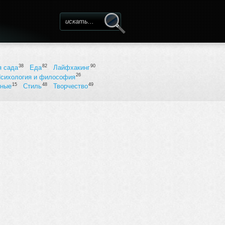
Форма поиска
38
82
90
я сада
Еда
Лайфхакинг
26
сихология и философия
15
48
49
ьные
Стиль
Творчество