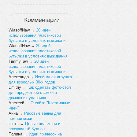
Комментарии
WlasoffNaw
→
20 идей
использования пластиковой
бутылки в условиях выживания
WlasoffNaw
→
20 идей
использования пластиковой
бутылки в условиях выживания
TimmyTaw
→
20 идей
использования пластиковой
бутылки в условиях выживания
Александр
→
Необычная игрушка
для взрослых 30-х годов
Dmitriy
→
Как сделать фото-стол
для предметной съемки в
домашних условиях
Алексей
→
О сайте "Креативные
идеи"
Анна
→
Рисовые ванны для
нежной кожи
Гость
→
Целые пельмени и
прозрачный бульон
Полина
→
Идеи причёсок на