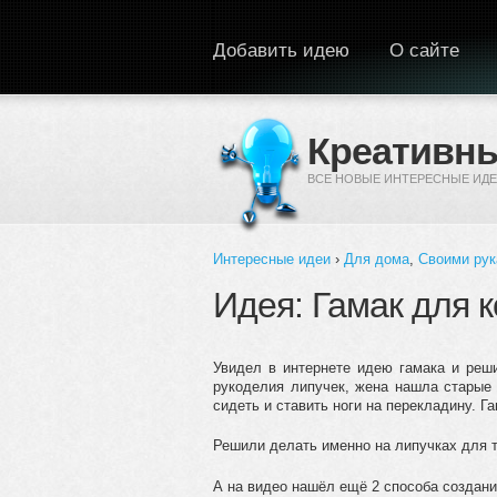
Перейти к основному содержанию
Добавить идею
О сайте
Креативны
ВСЕ НОВЫЕ ИНТЕРЕСНЫЕ ИДЕ
Интересные идеи
›
Для дома
,
Своими ру
Вы здесь
Идея: Гамак для 
Увидел в интернете идею гамака и реши
рукоделия липучек, жена нашла старые 
сидеть и ставить ноги на перекладину. Г
Решили делать именно на липучках для т
А на видео нашёл ещё 2 способа создания