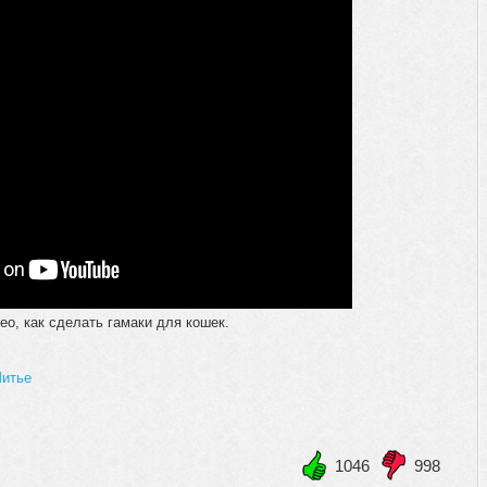
о, как сделать гамаки для кошек.
итье
1046
998
+1
-1