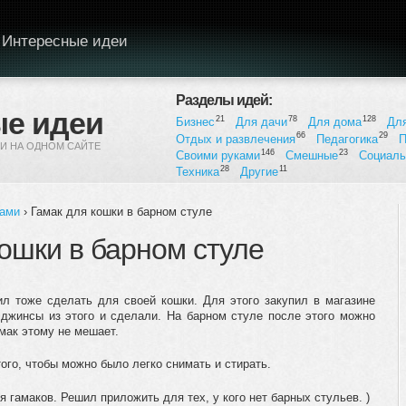
Интересные идеи
Разделы идей:
е идеи
21
78
128
Бизнес
Для дачи
Для дома
Дл
66
29
Отдых и развлечения
Педагогика
П
И НА ОДНОМ САЙТЕ
146
23
Своими руками
Смешные
Социал
28
11
Техника
Другие
ками
› Гамак для кошки в барном стуле
кошки в барном стуле
л тоже сделать для своей кошки. Для этого закупил в магазине
джинсы из этого и сделали. На барном стуле после этого можно
амак этому не мешает.
ого, чтобы можно было легко снимать и стирать.
 гамаков. Решил приложить для тех, у кого нет барных стульев. )