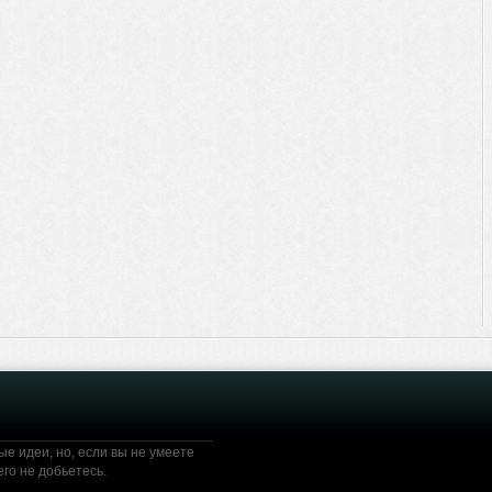
ые идеи, но, если вы не умеете
го не добьетесь.