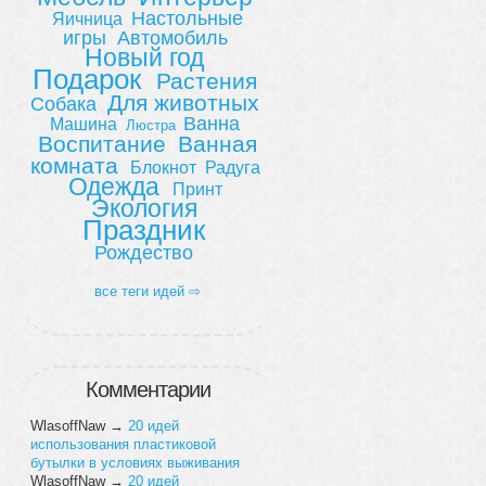
Настольные
Яичница
игры
Автомобиль
Новый год
Подарок
Растения
Для животных
Собака
Ванна
Машина
Люстра
Воспитание
Ванная
комната
Блокнот
Радуга
Одежда
Принт
Экология
Праздник
Рождество
все теги идей ⇨
Комментарии
WlasoffNaw
→
20 идей
использования пластиковой
бутылки в условиях выживания
WlasoffNaw
→
20 идей