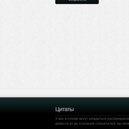
Цитаты
У вас в голове могут рождаться распрекрасн
довести их до сознания слушателей, вы ниче