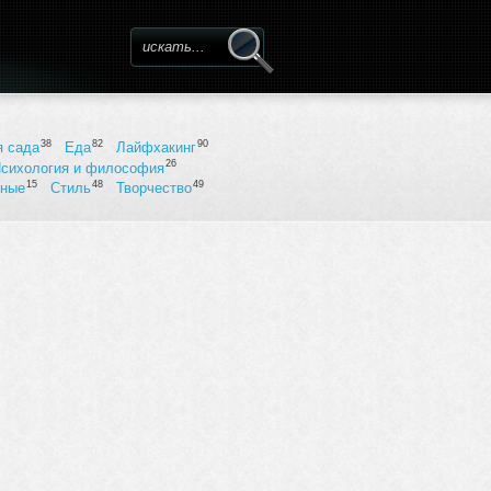
Форма поиска
38
82
90
я сада
Еда
Лайфхакинг
26
сихология и философия
15
48
49
ьные
Стиль
Творчество