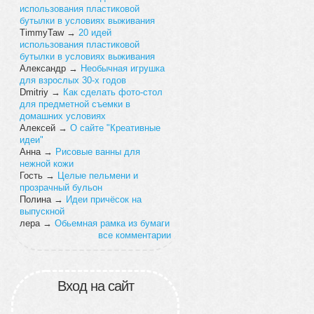
использования пластиковой
бутылки в условиях выживания
TimmyTaw
→
20 идей
использования пластиковой
бутылки в условиях выживания
Александр
→
Необычная игрушка
для взрослых 30-х годов
Dmitriy
→
Как сделать фото-стол
для предметной съемки в
домашних условиях
Алексей
→
О сайте "Креативные
идеи"
Анна
→
Рисовые ванны для
нежной кожи
Гость
→
Целые пельмени и
прозрачный бульон
Полина
→
Идеи причёсок на
выпускной
лера
→
Обьемная рамка из бумаги
все комментарии
Вход на сайт