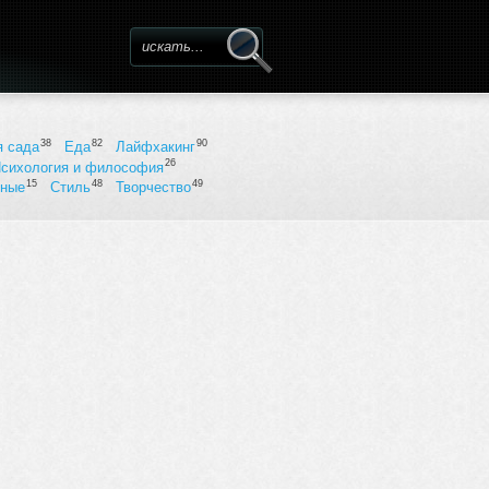
Форма поиска
38
82
90
я сада
Еда
Лайфхакинг
26
сихология и философия
15
48
49
ьные
Стиль
Творчество