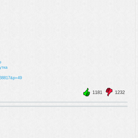
е
утка
=238817&p=49
1181
1232
+1
-1