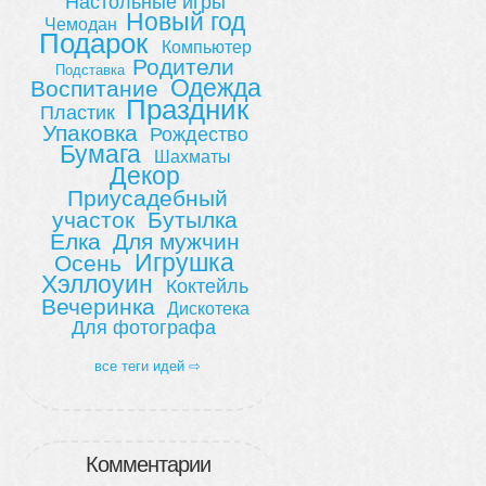
Настольные игры
Новый год
Чемодан
Подарок
Компьютер
Родители
Подставка
Одежда
Воспитание
Праздник
Пластик
Упаковка
Рождество
Бумага
Шахматы
Декор
Приусадебный
участок
Бутылка
Елка
Для мужчин
Игрушка
Осень
Хэллоуин
Коктейль
Вечеринка
Дискотека
Для фотографа
все теги идей ⇨
Комментарии