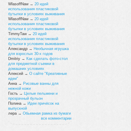
WlasoffNaw
→
20 идей
использования пластиковой
бутылки в условиях выживания
WlasoffNaw
→
20 идей
использования пластиковой
бутылки в условиях выживания
TimmyTaw
→
20 идей
использования пластиковой
бутылки в условиях выживания
Александр
→
Необычная игрушка
для взрослых 30-х годов
Dmitriy
→
Как сделать фото-стол
для предметной съемки в
домашних условиях
Алексей
→
О сайте "Креативные
идеи"
Анна
→
Рисовые ванны для
нежной кожи
Гость
→
Целые пельмени и
прозрачный бульон
Полина
→
Идеи причёсок на
выпускной
лера
→
Обьемная рамка из бумаги
все комментарии