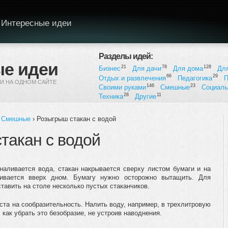
Интересные идеи
Разделы идей:
е идеи
21
78
128
Бизнес
Для дачи
Для дома
Дл
66
29
Отдых и развлечения
Педагогика
П
И НА ОДНОМ САЙТЕ
146
23
Своими руками
Смешные
Социал
28
11
Техника
Другие
,
Смешные
› Розыгрыш стакан с водой
такан с водой
наливается вода, стакан накрывается сверху листом бумаги и на
чивается вверх дном. Бумагу нужно осторожно вытащить. Для
тавить на столе несколько пустых стаканчиков.
ста на сообразительность. Налить воду, например, в трехлитровую
 как убрать это безобразие, не устроив наводнения.