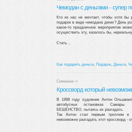
Чемодан с деньгами - супер 
Кто из нас не мечтает, чтобы хотя бы 
подарок в виде чемодана денег? День ро
какое-то праздничное мероприятие мож
осуществить эту, казалось бы, нереальн
Стать...
Как подарить деньги
,
Подарок
,
Деньги
,
Ч
Смешные
⇨
Кроссворд который невозможн
В 1998 году художник Антон Ольшван
автобусных остановках Самары.
БЕШЕНСТВО, пытаясь их разгадать.
Так Антон стал первым троллем в 
невозможно разгадать этот кроссворд - от