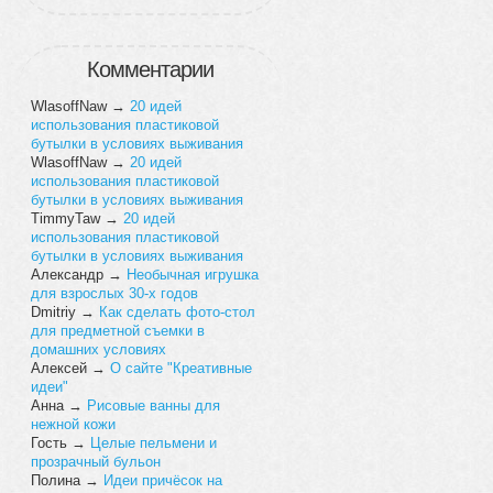
Комментарии
WlasoffNaw
→
20 идей
использования пластиковой
бутылки в условиях выживания
WlasoffNaw
→
20 идей
использования пластиковой
бутылки в условиях выживания
TimmyTaw
→
20 идей
использования пластиковой
бутылки в условиях выживания
Александр
→
Необычная игрушка
для взрослых 30-х годов
Dmitriy
→
Как сделать фото-стол
для предметной съемки в
домашних условиях
Алексей
→
О сайте "Креативные
идеи"
Анна
→
Рисовые ванны для
нежной кожи
Гость
→
Целые пельмени и
прозрачный бульон
Полина
→
Идеи причёсок на