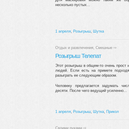
несколько пустых...
1 апреля
,
Розыгрыш
,
Шутка
Отдых и развлечения
,
Смешные
⇨
Розыгрыш Телепат
Этот розыгрыш в общем-то очень прост 
людей. Если есть на примете подход
разыграть ее следующим образом.
Человеку предлагается задумать чис
десяти. После чего ведущий усиленно...
1 апреля
,
Розыгрыш
,
Шутка
,
Прикол
Своими руками
⇨