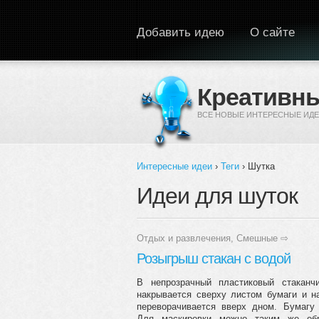
Перейти к основному содержанию
Добавить идею
О сайте
Креативны
ВСЕ НОВЫЕ ИНТЕРЕСНЫЕ ИДЕ
Интересные идеи
›
Теги
› Шутка
Вы здесь
Идеи для шуток
Отдых и развлечения
,
Смешные
⇨
Розыгрыш стакан с водой
В непрозрачный пластиковый стаканч
накрывается сверху листом бумаги и н
переворачивается вверх дном. Бумагу
Для маскировки можно таким же обр