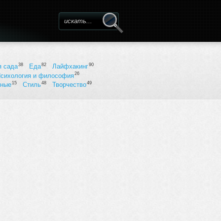
Форма поиска
38
82
90
я сада
Еда
Лайфхакинг
26
сихология и философия
15
48
49
ьные
Стиль
Творчество