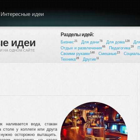
Интересные идеи
Разделы идей:
е идеи
21
78
128
Бизнес
Для дачи
Для дома
Дл
66
29
Отдых и развлечения
Педагогика
П
И НА ОДНОМ САЙТЕ
146
23
Своими руками
Смешные
Социал
28
11
Техника
Другие
ик наливается вода, стакан
а столе у коллеги или друга
 нужно осторожно вытащить.
азом расставить на столе