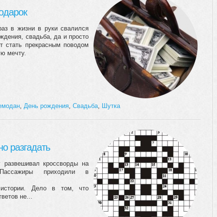
подарок
раз в жизни в руки свалился
ждения, свадьба, да и просто
ет стать прекрасным поводом
ую мечту.
емодан
,
День рождения
,
Свадьба
,
Шутка
о разгадать
г развешивал кроссворды на
 Пассажиры приходили в
истории. Дело в том, что
ветов не...