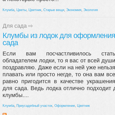
Клумба
,
Цветы
,
Цветник
,
Старые вещи
,
Экономия
,
Экология
Для сада
⇨
Клумбы из лодок для оформлени
сада
Если вам посчастливилось стат
обладателем лодки, то я вас от всей душ
поздравляю. Даже если на ней уже нельз
плавать или просто негде, то она вам вс
равно пригодится в качестве украшени
для сада. Ведь лодка отлично подходит
клумбы....
Клумба
,
Приусадебный участок
,
Оформление
,
Цветник