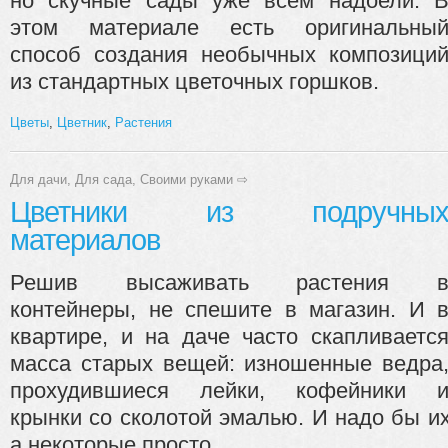
но скучные сады уже всем надоели. 
этом материале есть оригинальны
способ создания необычных композици
из стандартных цветочных горшков.
Цветы
,
Цветник
,
Растения
Для дачи
,
Для сада
,
Своими руками
⇨
Цветники из подручны
материалов
Решив высаживать растения 
контейнеры, не спешите в магазин. И 
квартире, и на даче часто скапливаетс
масса ста­рых вещей: изношенные ведра
прохудившиеся лейки, ко­фейники 
крынки со сколотой эмалью. И надо бы их
а некоторые просто...