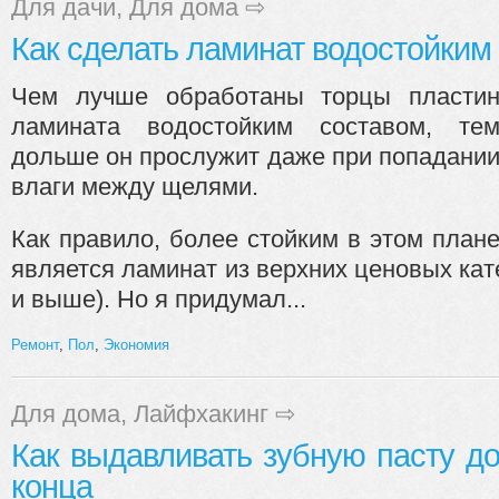
Для дачи
,
Для дома
⇨
Как сделать ламинат водостойким
Чем лучше обработаны торцы пласти
ламината водостойким составом, те
дольше он прослужит даже при попадани
влаги между щелями.
Как правило, более стойким в этом план
является ламинат из верхних ценовых кате
и выше). Но я придумал...
Ремонт
,
Пол
,
Экономия
Для дома
,
Лайфхакинг
⇨
Как выдавливать зубную пасту д
конца