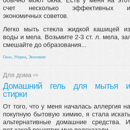
обычно моют окна. Есть у меня на это
счет несколько эффективных 
экономичных советов.
Легко мыть стекла жидкой кашицей и
воды и мела. Возьмите 2-3 ст. л. мела, з
смешайте до образования...
Окно
,
Уборка
,
Экономия
Для дома
⇨
Домашний гель для мытья 
стирки
От того, что у меня началась аллергия н
покупную бытовую химию, я стала искат
альтернативные домашние средства. 
вот какой рецептик мне подсказали.