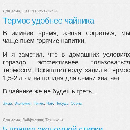
Для дома
,
Еда
,
Лайфхакинг
⇨
Термос удобнее чайника
В зимнее время, желая согреться, м
чаще пьем горячие напитки.
И я заметил, что в домашних условия
гораздо эффективнее пользоватьс
термосом. Вскипятил воду, залил в термо
1,5-2 л - и на полдня для семьи хватает.
В чайнике же не будешь греть...
Зима
,
Экономия
,
Тепло
,
Чай
,
Посуда
,
Осень
Для дома
,
Лайфхакинг
,
Техника
⇨
5 правил экономной стирки