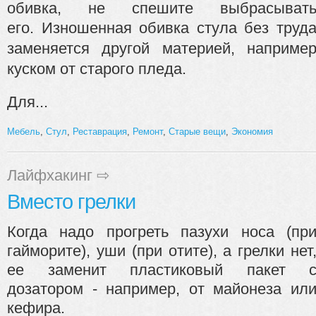
обивка, не спешите выбрасыват
его.
Изношенная обивка стула без труд
заменяется другой материей, наприме
куском от старого пледа.
Для...
Мебель
,
Стул
,
Реставрация
,
Ремонт
,
Старые вещи
,
Экономия
Лайфхакинг
⇨
Вместо грелки
Когда надо прогреть пазухи носа (пр
гайморите), уши (при отите), а грелки нет
ее заменит пластиковый пакет 
дозатором - например, от майонеза ил
кефира.