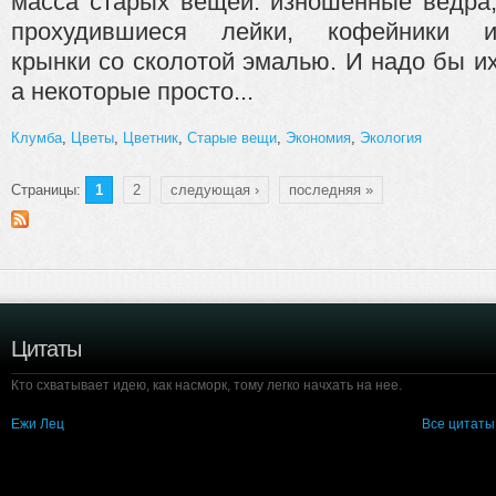
масса ста­рых вещей: изношенные ведра
прохудившиеся лейки, ко­фейники 
крынки со сколотой эмалью. И надо бы их
а некоторые просто...
Клумба
,
Цветы
,
Цветник
,
Старые вещи
,
Экономия
,
Экология
Страницы:
1
2
следующая ›
последняя »
Цитаты
Кто схватывает идею, как насморк, тому легко начхать на нее.
Ежи Лец
Все цитаты