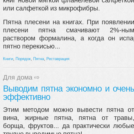
книг новой мягкой фланелевой салфетко
или салфеткой из микрофибры.
Пятна плесени на книгах. При появлени
плесени пятна смачивают 2%-ны
раствором формалина, а когда он испа
пятно перекисью...
Книги
,
Порядок
,
Пятна
,
Реставрация
Для дома
⇨
Выводим пятна экономно и очен
эффективно
Этим методом можно вывести пятна о
вина, жирные пятна, пятна от травы
борща, фруктов... да практически любы
трудно выводимые пятна!