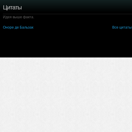
Цитаты
Идея выше факта.
Оноре де Бальзак
Все цитаты