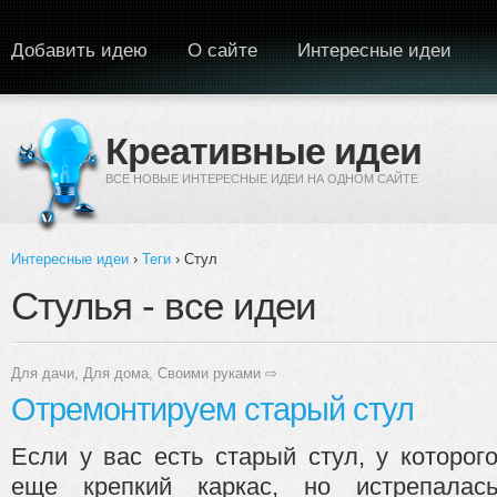
Перейти к основному содержанию
Добавить идею
О сайте
Интересные идеи
Креативные идеи
ВСЕ НОВЫЕ ИНТЕРЕСНЫЕ ИДЕИ НА ОДНОМ САЙТЕ
Интересные идеи
›
Теги
› Стул
Вы здесь
Стулья - все идеи
Для дачи
,
Для дома
,
Своими руками
⇨
Отремонтируем старый стул
Если у вас есть старый стул, у которог
еще крепкий каркас, но истрепалас