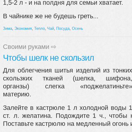
1,5-2 л - и на полдня для семьи хватает.
В чайнике же не будешь греть...
Зима
,
Экономия
,
Тепло
,
Чай
,
Посуда
,
Осень
Своими руками
⇨
Чтобы шелк не скользил
Для облегчения шитья изделий из тонки
скользких тканей (шелка, шифона
органзы) слегка «поджелатиньте
материю.
Залейте в кастрюле 1 л холодной воды 
ст. л. желатина. Подождите 1 ч., чтобы 
Поставьте кастрюлю на медленный огонь и