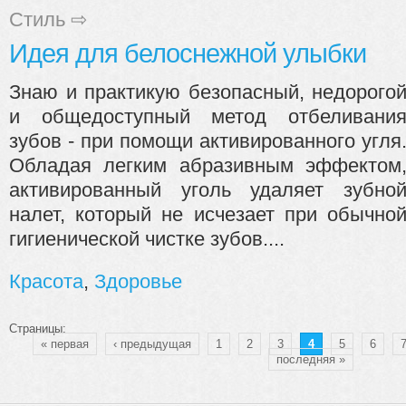
Стиль
⇨
Идея для белоснежной улыбки
Знаю и практикую безопасный, недорого
и общедоступный метод отбеливани
зубов - при помощи активированного угля
Обладая легким абразивным эффектом
активированный уголь удаляет зубно
налет, который не исчезает при обычно
гигиенической чистке зубов....
Красота
,
Здоровье
Страницы:
« первая
‹ предыдущая
1
2
3
4
5
6
последняя »