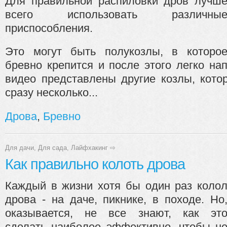
Для правильной распиловки дров лучш
всего использовать различны
приспособления.
Это могут быть полукозлы, в которо
бревно крепится и после этого легко на
видео представлены другие козлы, кото
сразу несколько...
Дрова
,
Бревно
Для дачи
,
Для сада
,
Лайфхакинг
⇨
Как правильно колоть дрова
Каждый в жизни хотя бы один раз коло
дрова - на даче, пикнике, в походе. Но
оказывается, не все знают, как эт
сделать наиболее эффективно, чтобы н