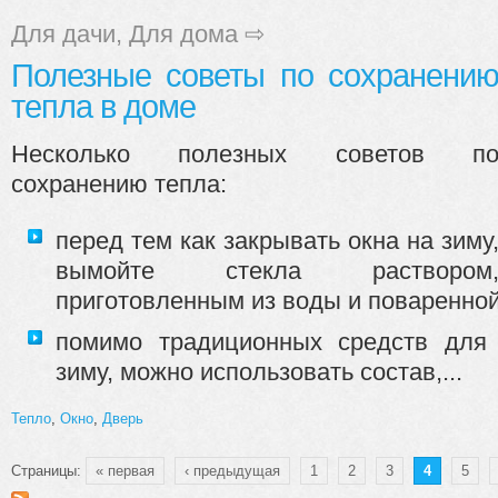
Для дачи
,
Для дома
⇨
Полезные советы по сохранени
тепла в доме
Несколько полезных советов п
сохранению тепла:
перед тем как закрывать окна на зиму
вымойте стекла раствором
приготовленным из воды и поваренной
помимо традиционных средств для 
зиму, можно использовать состав,...
Тепло
,
Окно
,
Дверь
Страницы:
« первая
‹ предыдущая
1
2
3
4
5