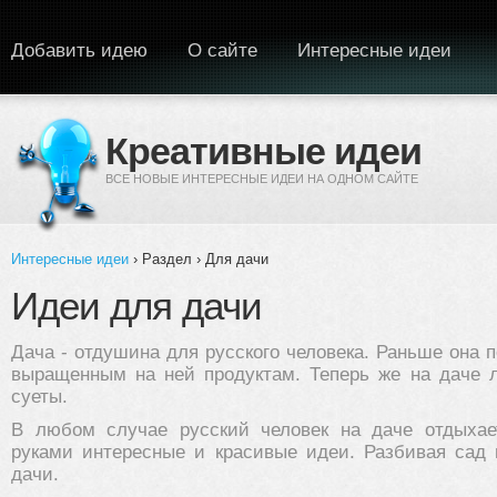
Перейти к основному содержанию
Добавить идею
О сайте
Интересные идеи
Креативные идеи
ВСЕ НОВЫЕ ИНТЕРЕСНЫЕ ИДЕИ НА ОДНОМ САЙТЕ
Интересные идеи
› Раздел › Для дачи
Вы здесь
Идеи для дачи
Дача - отдушина для русского человека. Раньше она 
выращенным на ней продуктам. Теперь же на даче 
суеты.
В любом случае русский человек на даче отдыха
руками интересные и красивые идеи. Разбивая сад
дачи.