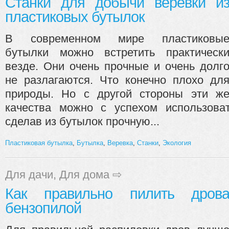
Станки для добычи веревки и
пластиковых бутылок
В современном мире пластиковы
бутылки можно встретить практическ
везде. Они очень прочные и очень долг
не разлагаются. Что конечно плохо дл
природы. Но с другой стороны эти ж
качества можно с успехом использова
сделав из бутылок прочную...
Пластиковая бутылка
,
Бутылка
,
Веревка
,
Станки
,
Экология
Для дачи
,
Для дома
⇨
Как правильно пилить дров
бензопилой