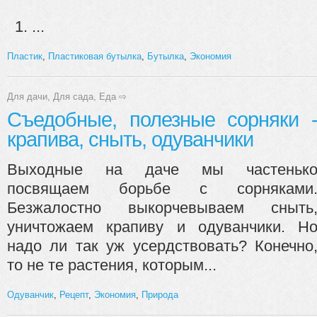
...
Пластик
,
Пластиковая бутылка
,
Бутылка
,
Экономия
Для дачи
,
Для сада
,
Еда
⇨
Съедобные, полезные сорняки 
крапива, сныть, одуванчики
Выходные на даче мы частеньк
посвящаем борьбе с сорняками
Безжалостно выкорчевываем сныть
уничтожаем крапиву и одуванчики. Н
надо ли так уж усердствовать? Конечно
то не те растения, которым...
Одуванчик
,
Рецепт
,
Экономия
,
Природа