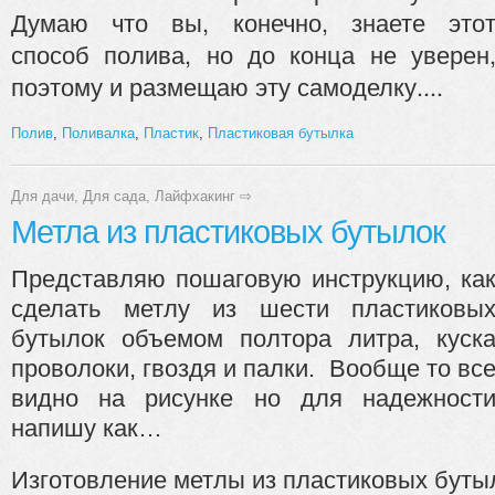
Думаю что вы, конечно, знаете это
способ полива, но до конца не уверен
поэтому и размещаю эту самоделку....
Полив
,
Поливалка
,
Пластик
,
Пластиковая бутылка
Для дачи
,
Для сада
,
Лайфхакинг
⇨
Метла из пластиковых бутылок
Представляю пошаговую инструкцию, ка
сделать метлу из шести пластиковы
бутылок объемом полтора литра, куск
проволоки, гвоздя и палки. Вообще то вс
видно на рисунке но для надежност
напишу как…
Изготовление метлы из пластиковых буты