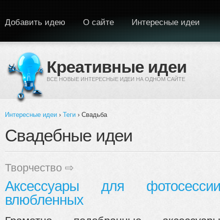
Перейти к основному содержанию
Добавить идею
О сайте
Интересные идеи
Креативные идеи
ВСЕ НОВЫЕ ИНТЕРЕСНЫЕ ИДЕИ НА ОДНОМ САЙТЕ
Интересные идеи
›
Теги
› Свадьба
Вы здесь
Свадебные идеи
Творчество
⇨
Аксессуары для фотосесси
влюбленных