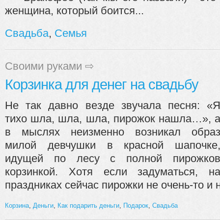
женщина, который боится...
Свадьба
,
Семья
Своими руками
⇨
Корзинка для денег на свадьбу
Не так давно везде звучала песня: «
тихо шла, шла, шла, пирожок нашла…», 
в мыслях неизменно возникал обра
милой девчушки в красной шапочке
идущей по лесу с полной пирожко
корзинкой. Хотя если задуматься, н
праздниках сейчас пирожки не очень-то и н
Корзина
,
Деньги
,
Как подарить деньги
,
Подарок
,
Свадьба