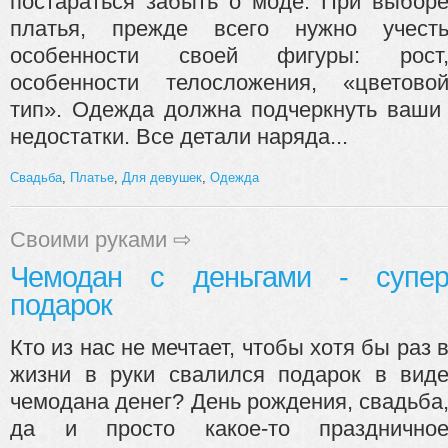
постараться забыть о моде. При выбор
платья, прежде всего нужно учест
особенности своей фигуры: рост
особенности телосложения, «цветово
тип». Одежда должна подчеркнуть ваши 
недостатки. Все детали наряда...
Свадьба
,
Платье
,
Для девушек
,
Одежда
Своими руками
⇨
Чемодан с деньгами - супе
подарок
Кто из нас не мечтает, чтобы хотя бы раз 
жизни в руки свалился подарок в вид
чемодана денег? День рождения, свадьба
да и просто какое-то празднично