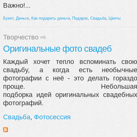
Важно!...
Букет
,
Деньги
,
Как подарить деньги
,
Подарок
,
Свадьба
,
Цветы
Творчество
⇨
Оригинальные фото свадеб
Каждый хочет тепло вспоминать сво
свадьбу, а когда есть необычны
фотографии с неё - это делать горазд
проще. Небольша
подборка идей оригинальных свадебны
фотографий.
Свадьба
,
Фотосессия