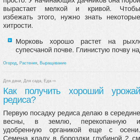
просто. У начинающих дачников она поро
вырастает мелкой и кривой. Чтоб
избежать этого, нужно знать некоторы
хитрости.
Морковь хорошо растет на рыхло
супесчаной почве. Глинистую почву над
Огород
,
Растения
,
Выращивание
Для дачи
,
Для сада
,
Еда
⇨
Как получить хороший урожа
редиса?
Первую посадку редиса делаю в середин
весны, в землю, перекопанную 
удобренную органикой еще с осени
Семена кладу в бороздки глубиной 2 с