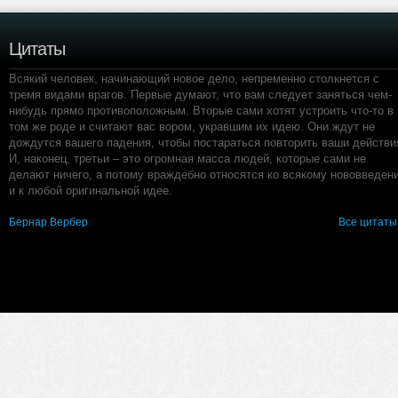
Цитаты
Всякий человек, начинающий новое дело, непременно столкнется с
тремя видами врагов. Первые думают, что вам следует заняться чем-
нибудь прямо противоположным. Вторые сами хотят устроить что-то в
том же роде и считают вас вором, укравшим их идею. Они ждут не
дождутся вашего падения, чтобы постараться повторить ваши действи
И, наконец, третьи – это огромная масса людей, которые сами не
делают ничего, а потому враждебно относятся ко всякому нововведен
и к любой оригинальной идее.
Бернар Вербер
Все цитаты