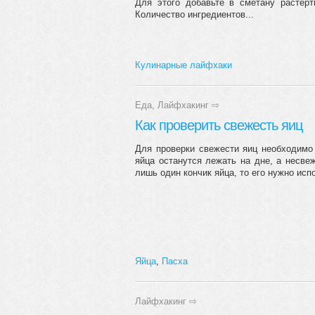
Для этого добавьте в сметану растёрт
Количество ингредиентов...
Кулинарные лайфхаки
Еда
,
Лайфхакинг
⇨
Как проверить свежесть яиц
Для проверки свежести яиц необходимо
яйца останутся лежать на дне, а несве
лишь один кончик яйца, то его нужно ис
Яйца
,
Пасха
Лайфхакинг
⇨