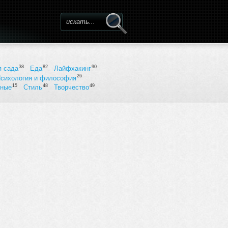
Форма поиска
38
82
90
я сада
Еда
Лайфхакинг
26
сихология и философия
15
48
49
ьные
Стиль
Творчество