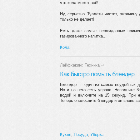
что кола может всё!
Ну, серьезно. Туалеты чистит, ржавчину 
только не делает!
Есть даже самые неожиданные примен
газированного напитка...
Кола
Лайфхакинг
,
Техника
⇨
Как быстро помыть блендер
Блендер — один из самых неудобных дл
Но и на него есть управа. Наполните 
водой и включите на 15 секунд. При н
Теперь ополосните блендер и он вновь за
Кухня
,
Посуда
,
Уборка