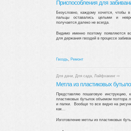
Приспособления для забивани
Безусловно, каждому хочется, чтобы в
пальцы оставались целыми и невр
получается далеко не всегда.
Видимо именно поэтому появляются в
для держания гвоздей в процессе забиван
Гвоздь
,
Ремонт
Для дачи
,
Для сада
,
Лайфхакинг
⇨
Метла из пластиковых бутыло
Представляю пошаговую инструкцию, 
пластиковых бутылок объемом полтора ли
и палки. Вообще то все видно на рисун
как…
Изготовление метлы из пластиковых бут