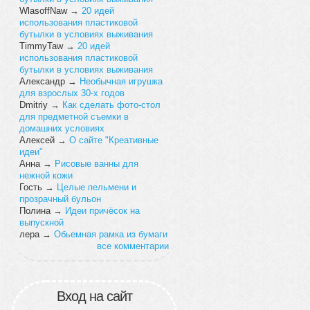
WlasoffNaw
→
20 идей
использования пластиковой
бутылки в условиях выживания
TimmyTaw
→
20 идей
использования пластиковой
бутылки в условиях выживания
Александр
→
Необычная игрушка
для взрослых 30-х годов
Dmitriy
→
Как сделать фото-стол
для предметной съемки в
домашних условиях
Алексей
→
О сайте "Креативные
идеи"
Анна
→
Рисовые ванны для
нежной кожи
Гость
→
Целые пельмени и
прозрачный бульон
Полина
→
Идеи причёсок на
выпускной
лера
→
Обьемная рамка из бумаги
все комментарии
Вход на сайт