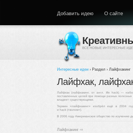
Перейти к основному содержанию
Добавить идею
О сайте
Креативны
ВСЕ НОВЫЕ ИНТЕРЕСНЫЕ ИДЕ
Интересные идеи
› Раздел › Лайфхакинг
Вы здесь
Лайфхак, лайфха
Лайфхак (лайфхакинг, от англ. life hack) — н
поставленных целей при помощи разных полезных 
владеет существующими.
Термин «лайфхакинг» изобрёл ещё в 2004 году
и hack («взлом»).
В 2006 году Американское общество по изучению ди
Лайфхакинг
⇨