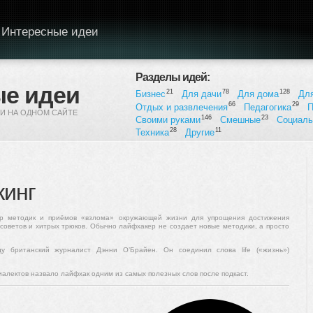
Интересные идеи
Разделы идей:
е идеи
21
78
128
Бизнес
Для дачи
Для дома
Дл
66
29
Отдых и развлечения
Педагогика
П
И НА ОДНОМ САЙТЕ
146
23
Своими руками
Смешные
Социал
28
11
Техника
Другие
кинг
абор методик и приёмов «взлома» окружающей жизни для упрощения достижения
советов и хитрых трюков. Обычно лайфхакер не создает новые методики, а просто
 британский журналист Дэнни О’Брайен. Он соединил слова life («жизнь»)
алектов назвало лайфхак одним из самых полезных слов после подкаст.