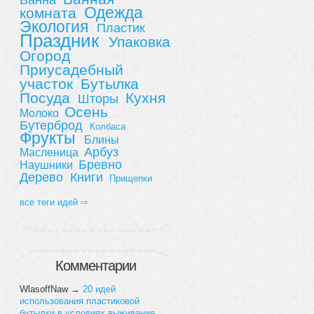
Одежда
комната
Экология
Пластик
Праздник
Упаковка
Огород
Приусадебный
участок
Бутылка
Посуда
Кухня
Шторы
Осень
Молоко
Бутерброд
Колбаса
Фрукты
Блины
Арбуз
Масленица
Бревно
Наушники
Дерево
Книги
Прищепки
все теги идей ⇨
Комментарии
WlasoffNaw
→
20 идей
использования пластиковой
бутылки в условиях выживания