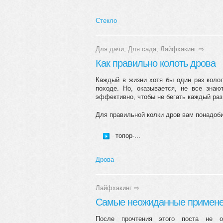
Стекло
Для дачи
,
Для сада
,
Лайфхакинг
⇨
Как правильно колоть дрова
Каждый в жизни хотя бы один раз колол
походе. Но, оказывается, не все знаю
эффективно, чтобы не бегать каждый раз
Для правильной колки дров вам понадоби
топор-...
Дрова
Лайфхакинг
⇨
Самые неожиданные примене
После прочтения этого поста не ос