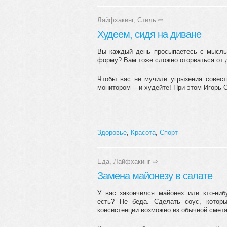
Лайфхакинг
,
Стиль
⇨
Худеем, сидя на диване
Вы каждый день просыпаетесь с мыслью
форму? Вам тоже сложно оторваться от д
Чтобы вас не мучили угрызения совест
монитором -- и худейте! При этом Игорь 
Здоровье
,
Красота
,
Спорт
Еда
,
Лайфхакинг
⇨
Замена майонезу в салате
У вас закончился майонез или кто-ниб
есть? Не беда. Сделать соус, котор
консистенции возможно из обычной смет