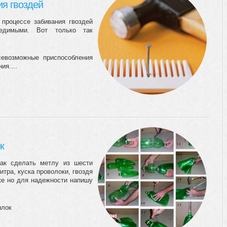
я гвоздей
 процессе забивания гвоздей
едимыми. Вот только так
севозможные приспособления
ия....
к
как сделать метлу из шести
тра, куска проволоки, гвоздя
ке но для надежности напишу
ылок