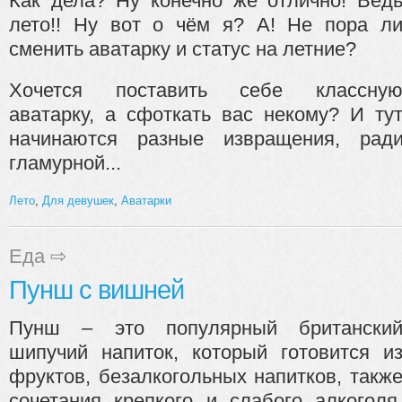
Как дела? Ну конечно же отлично! Вед
лето!! Ну вот о чём я? А! Не пора л
сменить аватарку и статус на летние?
Хочется поставить себе классну
аватарку, а сфоткать вас некому? И ту
начинаются разные извращения, рад
гламурной...
Лето
,
Для девушек
,
Аватарки
Еда
⇨
Пунш с вишней
Пунш – это популярный британски
шипучий напиток, который готовится и
фруктов, безалкогольных напитков, такж
сочетания крепкого и слабого алкоголя