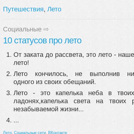
Путешествия
,
Лето
Социальные
⇨
10 статусов про лето
От заката до рассвета, это лето - наш
лето!
Лето кончилось, не выполнив н
одного из своих обещаний.
Лето - это капелька неба в твои
ладонях,капелька света на твоих р
незабываемой жизни...
...
Лето
,
Социальные сети
,
ВКонтакте