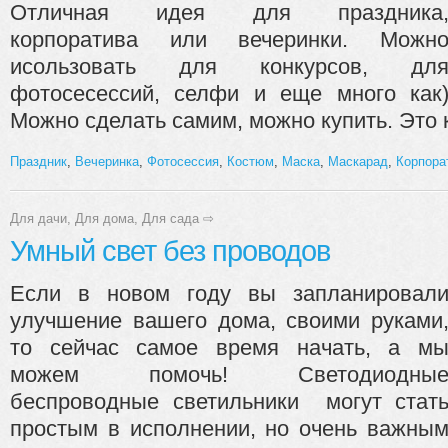
Отличная идея для праздника
корпоратива или вечеринки. Можн
исользовать для конкурсов, дл
фотосесессий, селфи и еще много как
Можно сделать самим, можно купить. Это 
Праздник
,
Вечеринка
,
Фотосессия
,
Костюм
,
Маска
,
Маскарад
,
Корпора
Для дачи
,
Для дома
,
Для сада
⇨
Умный свет без проводов
Если в новом году вы запланировал
улучшение вашего дома, своими руками
то сейчас самое время начать, а м
можем помочь! Светодиодны
беспроводные светильники могут стат
простым в исполнении, но очень важны