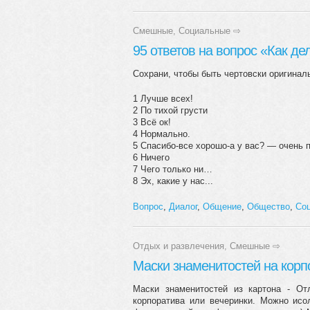
Смешные
,
Социальные
⇨
95 ответов на вопрос «Как де
Сохрани, чтобы быть чертовски оригинал
1 Лучше всех!
2 По тихой грусти
3 Всё ок!
4 Нормально.
5 Спасибо-все хорошо-а у вас? — очень 
6 Ничего
7 Чего только ни…
8 Эх, какие у нас...
Вопрос
,
Диалог
,
Общение
,
Общество
,
Со
Отдых и развлечения
,
Смешные
⇨
Маски знаменитостей на корп
Маски знаменитостей из картона - От
корпоратива или вечеринки. Можно исо