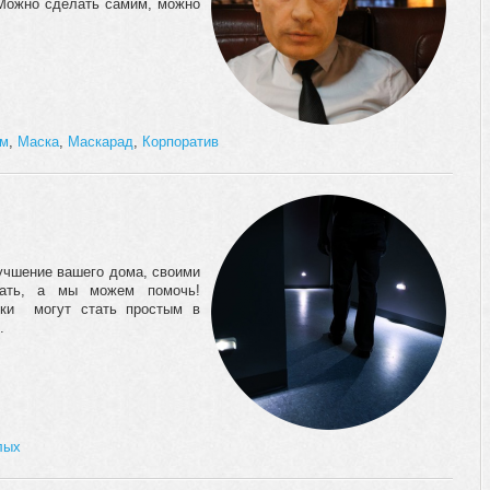
 Можно сделать самим, можно
юм
,
Маска
,
Маскарад
,
Корпоратив
учшение вашего дома, своими
чать, а мы можем помочь!
ики могут стать простым в
.
лых