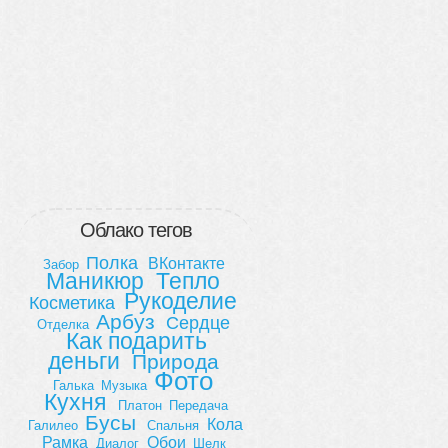
Облако тегов
Полка
ВКонтакте
Забор
Маникюр
Тепло
Рукоделие
Косметика
Арбуз
Сердце
Отделка
Как подарить
деньги
Природа
Фото
Галька
Музыка
Кухня
Платон
Передача
Бусы
Кола
Галилео
Спальня
Рамка
Обои
Диалог
Шелк