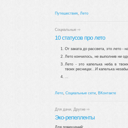
Путешествия
,
Лето
Социальные
⇨
10 статусов про лето
От заката до рассвета, это лето - н
Лето кончилось, не выполнив ни од
Лето - это капелька неба в твои
твоих ресницах...И капелька незабы
...
Лето
,
Социальные сети
,
ВКонтакте
Для дачи
,
Другие
⇨
Эко-репелленты
Для помещений: