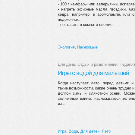
- 100 г камфары или валерьянки, испаря
- нагреть эфирные масла гвоздики, баз
кедра, например, в аромолампе, или с
подоконник;
- поставить в комнате свежие...
Экология
,
Насекомые
Для дачи
,
Отдых и развлечения
,
Педагог
Игры с водой для малышей
Когда наступает лето, перед детьми и
такие возможности, какие очень трудно и
долгой зимы и слякотной осени. Можно
солнечные ванны, наслаждаться зелень
из...
Игра
,
Вода
,
Для детей
,
Лето