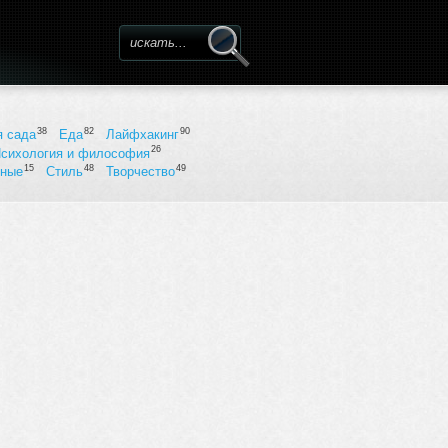
Форма поиска
38
82
90
я сада
Еда
Лайфхакинг
26
сихология и философия
15
48
49
ьные
Стиль
Творчество