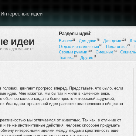
Интересные идеи
Разделы идей:
е идеи
21
78
128
Бизнес
Для дачи
Для дома
Дл
66
29
Отдых и развлечения
Педагогика
П
И НА ОДНОМ САЙТЕ
146
23
Своими руками
Смешные
Социал
28
11
Техника
Другие
 головах, двигают прогресс вперед. Представьте, что было, если
ые идеи. Мне кажется, мы бы так и жили в каменном веке,
е обычное колесо когда-то было просто интересной задумкой,
ате благодаря креативной идее развитие человеческого общества
реативностью мы отличаемся от животных. Так как, в отличие от
 и те же инстинктивные действия, человек способен придумать
ря обмену интересными идеями между людьми креативность еще
й креативной идеи рождается новая и так далее.