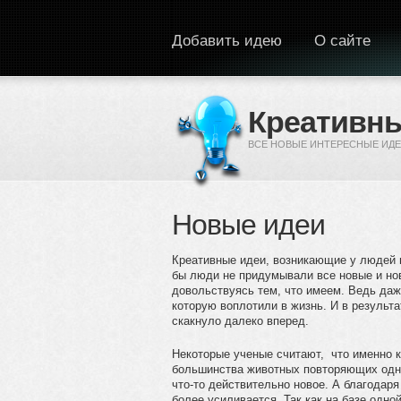
Перейти к основному содержанию
Добавить идею
О сайте
Креативны
ВСЕ НОВЫЕ ИНТЕРЕСНЫЕ ИДЕ
Новые идеи
Креативные идеи, возникающие у людей в
бы люди не придумывали все новые и нов
довольствуясь тем, что имеем. Ведь даж
которую воплотили в жизнь. И в результ
скакнуло далеко вперед.
Некоторые ученые считают, что именно к
большинства животных повторяющих одни
что-то действительно новое. А благода
более усиливается. Так как на базе одно