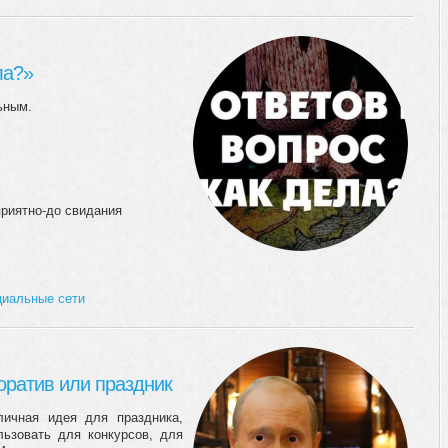
ла?»
ьным.
приятно-до свидания
циальные сети
оратив или праздник
личная идея для праздника,
льзовать для конкурсов, для