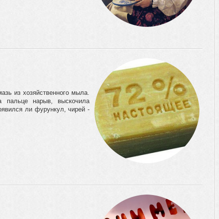
азь из хозяйственного мыла.
а пальце нарыв, выскочила
оявился ли фурункул, чирей -