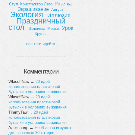
Розетка
Стул
Конструктор Лего
Окрашивание
Август
Экология
Иллюзия
Праздничный
стол
Урок
Вышивка
Мешок
Крупа
все теги идей ⇨
Комментарии
WlasoffNaw
→
20 идей
использования пластиковой
бутылки в условиях выживания
WlasoffNaw
→
20 идей
использования пластиковой
бутылки в условиях выживания
TimmyTaw
→
20 идей
использования пластиковой
бутылки в условиях выживания
Александр
→
Необычная игрушка
для взрослых 30-х годов