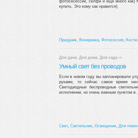
фотосесессий, селфи и еще много как)
купить. Это кому как нравится)
Праздник
,
Вечеринка
,
Фотосессия
,
Кост
Для дачи
,
Для дома
,
Для сада
⇨
Умный свет без проводов
Если в новом году вы запланировали ул
руками, то сейчас самое время на
Светодиодные беспроводные светильн
исполнении, но очень важным пунктом в..
Свет
,
Светильник
,
Освещение
,
Для пожи