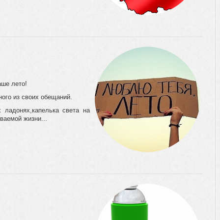
аше лето!
ного из своих обещаний.
х ладонях,капелька света на
ваемой жизни...