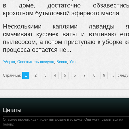
в доме, достаточно обзавестис
крохотном бутылочкой эфирного масла.
Несколькими каплями лаванды 
смачиваю кусочек ваты и втягиваю ег
пылесосом, а потом приступаю к уборке к
процесса остается не...
Уборка
,
Освежитель воздуха
,
Весна
,
Уют
Страницы:
1
2
3
4
5
6
7
8
9
…
следу
Цитаты
Опаснее прочих идей, идеи витающие в воздухе. Они могут свалиться на
голову.